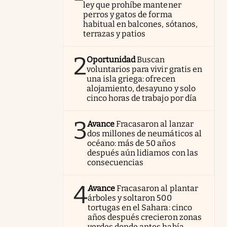
ley que prohíbe mantener
perros y gatos de forma
habitual en balcones, sótanos,
terrazas y patios
2
Oportunidad
Buscan
voluntarios para vivir gratis en
una isla griega: ofrecen
alojamiento, desayuno y solo
cinco horas de trabajo por día
3
Avance
Fracasaron al lanzar
dos millones de neumáticos al
océano: más de 50 años
después aún lidiamos con las
consecuencias
4
Avance
Fracasaron al plantar
árboles y soltaron 500
tortugas en el Sahara: cinco
años después crecieron zonas
verdes donde antes había