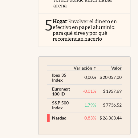
arena
5
Hogar
Envolver el dinero en
efectivo en papel aluminio:
para qué sirve y por qué
recomiendan hacerlo
Variación
Valor
Ibex 35
0,00
%
$
20.057,00
Index
Euronext
-0,01
%
$
1957,69
100 ID
S&P 500
1,79
%
$
7736,52
Index
-0,83
%
$
26.363,44
Nasdaq