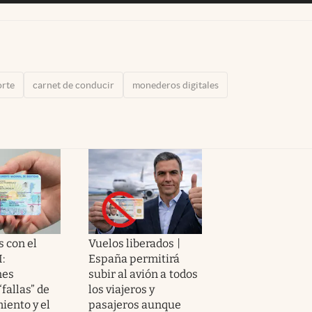
orte
carnet de conducir
monederos digitales
 con el
Vuelos liberados |
:
España permitirá
nes
subir al avión a todos
“fallas” de
los viajeros y
iento y el
pasajeros aunque