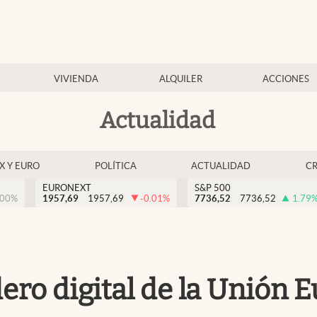
VIVIENDA
ALQUILER
ACCIONES
Actualidad
EX Y EURO
POLÍTICA
ACTUALIDAD
C
EURONEXT
S&P 500
.00
%
1957,69
1957,69
-0.01
%
7736,52
7736,52
1.79
ero digital de la Unión 