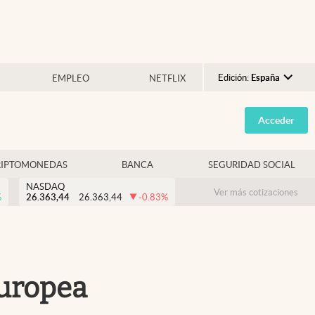
Edición:
España
EMPLEO
NETFLIX
Argentina
Acceder
España
México
RIPTOMONEDAS
BANCA
SEGURIDAD SOCIAL
USA
NASDAQ
Colombia
Ver más cotizaciones
%
26.363,44
26.363,44
-0.83
%
Uruguay
Europea