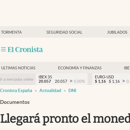
Últimas Noticias
TORMENTA
SEGURIDAD SOCIAL
JUBILADOS
Economía y finanzas
Política
Actualidad
Criptomonedas
ULTIMAS NOTICIAS
ECONOMÍA Y FINANZAS
IB
IBEX 35
EURO-USD
Ir a mercados online
20.057
20.057
0.00
%
$
1,16
$
1,16
0
Cronista España
Actualidad
DNI
Documentos
Llegará pronto el moned