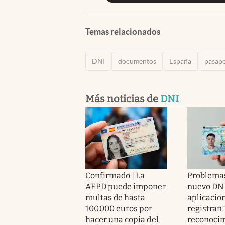
Temas relacionados
DNI
documentos
España
pasap
Más noticias de
DNI
Confirmado | La
Problemas
AEPD puede imponer
nuevo DNI
multas de hasta
aplicacio
100.000 euros por
registran 
hacer una copia del
reconocim