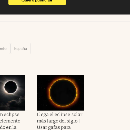
nio
España
n eclipse
Llega el eclipse solar
 elemento
más largo del siglo |
do en la
Usar gafas para