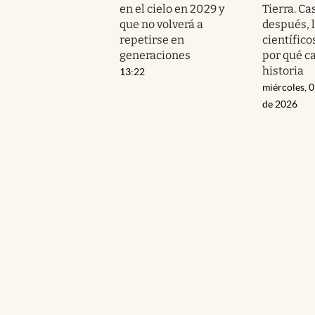
en el cielo en 2029 y
Tierra. Ca
que no volverá a
después, 
repetirse en
científico
generaciones
por qué c
historia
13:22
miércoles, 
de 2026