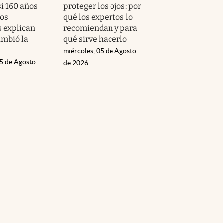
si 160 años
proteger los ojos: por
los
qué los expertos lo
s explican
recomiendan y para
ambió la
qué sirve hacerlo
miércoles, 05 de Agosto
05 de Agosto
de 2026