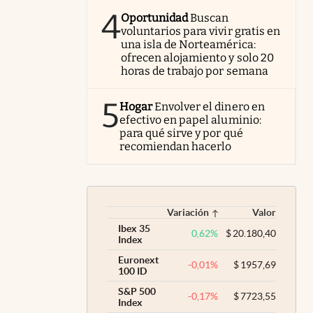
4
Oportunidad
Buscan
voluntarios para vivir gratis en
una isla de Norteamérica:
ofrecen alojamiento y solo 20
horas de trabajo por semana
5
Hogar
Envolver el dinero en
efectivo en papel aluminio:
para qué sirve y por qué
recomiendan hacerlo
Variación
Valor
Ibex 35
0,62
%
$
20.180,40
Index
Euronext
-0,01
%
$
1957,69
100 ID
S&P 500
-0,17
%
$
7723,55
Index