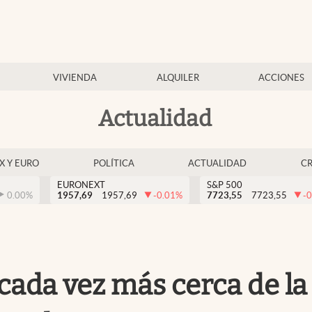
VIVIENDA
ALQUILER
ACCIONES
Actualidad
EX Y EURO
POLÍTICA
ACTUALIDAD
C
EURONEXT
S&P 500
0.00
%
1957,69
1957,69
-0.01
%
7723,55
7723,55
-0
á cada vez más cerca de l