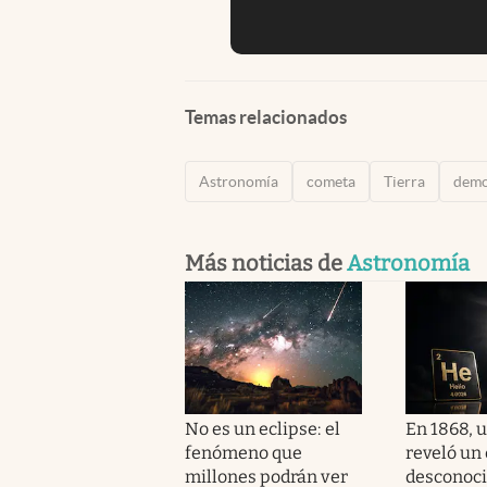
Temas relacionados
Astronomía
cometa
Tierra
demo
Más noticias de
Astronomía
No es un eclipse: el
En 1868, u
fenómeno que
reveló un
millones podrán ver
desconoci