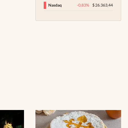
-0,83
%
$
26.363,44
Nasdaq