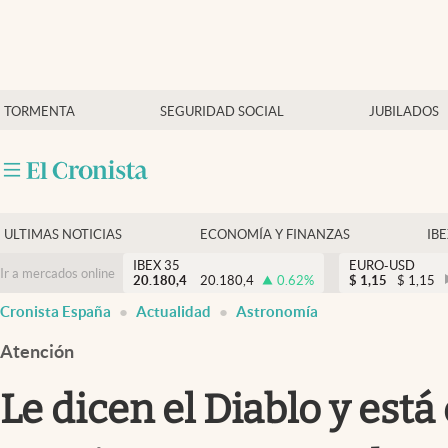
Últimas Noticias
TORMENTA
SEGURIDAD SOCIAL
JUBILADOS
Economía y finanzas
Política
Actualidad
Criptomonedas
ULTIMAS NOTICIAS
ECONOMÍA Y FINANZAS
IB
IBEX 35
EURO-USD
Ir a mercados online
20.180,4
20.180,4
0.62
%
$
1,15
$
1,15
Cronista España
Actualidad
Astronomía
Atención
Le dicen el Diablo y est