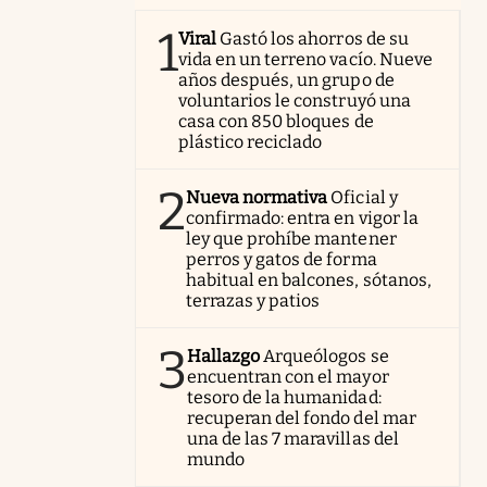
1
Viral
Gastó los ahorros de su
vida en un terreno vacío. Nueve
años después, un grupo de
voluntarios le construyó una
casa con 850 bloques de
plástico reciclado
2
Nueva normativa
Oficial y
confirmado: entra en vigor la
ley que prohíbe mantener
perros y gatos de forma
habitual en balcones, sótanos,
terrazas y patios
3
Hallazgo
Arqueólogos se
encuentran con el mayor
tesoro de la humanidad:
recuperan del fondo del mar
una de las 7 maravillas del
mundo