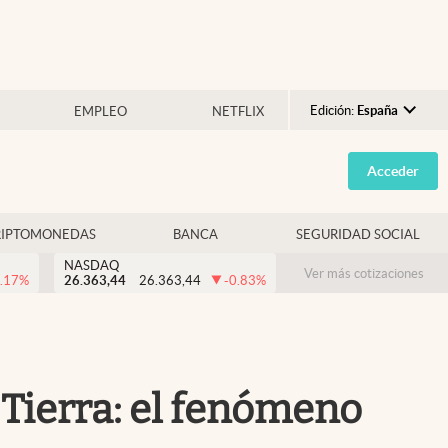
Edición:
España
EMPLEO
NETFLIX
Argentina
Acceder
España
México
RIPTOMONEDAS
BANCA
SEGURIDAD SOCIAL
USA
NASDAQ
Colombia
Ver más cotizaciones
.17
%
26.363,44
26.363,44
-0.83
%
Uruguay
a Tierra: el fenómeno