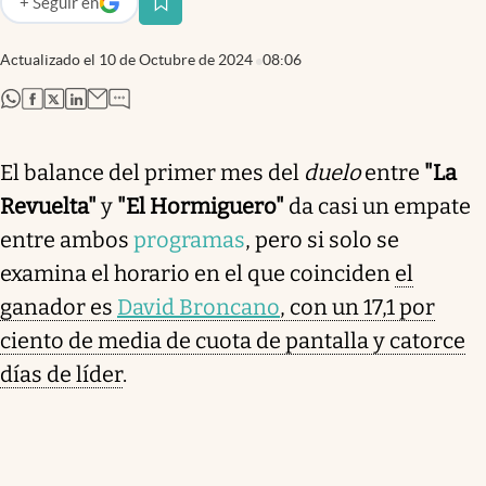
+
Seguir
en
abre en nueva pestaña
Actualizado el
10 de Octubre de 2024
08:06
abre en nueva pestaña
abre en nueva pestaña
abre en nueva pestaña
abre en nueva pestaña
El balance del primer mes del
duelo
entre
"La
Revuelta"
y
"El Hormiguero"
da casi un empate
entre ambos
programas
, pero si solo se
examina el horario en el que coinciden
el
ganador es
David Broncano
, con un 17,1 por
ciento de media de cuota de pantalla y catorce
días de líder
.