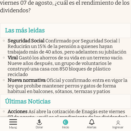
viernes 07 de agosto, ¿cuál es el rendimiento de los
dividendos?
Las más leidas
Seguridad Social
Confirmado por Seguridad Social |
Reducirán un 15% de la pensión a quienes hayan
trabajado más de 40 años, pero adelanten su jubilación
Viral
Gastó los ahorros de su vida en un terreno vacío.
Nueve años después, un grupo de voluntarios le
construyó una casa con 850 bloques de plástico
reciclado
Nueva normativa
Oficial y confirmado: entra en vigor la
ley que prohíbe mantener perros y gatos de forma
habitual en balcones, sótanos, terrazas y patios
Últimas Noticias
Acciones
Así abre la cotización de Enagás este viernes
07 de agosto, ¿cuál es el rendimiento de los dividendos?
Acciones
Así abre la cotización de Repsol este viernes 07
Dolar
Inicio
Alertas
Ingresar
Menú
de agosto, ¿cuál es el rendimiento de los dividendos?