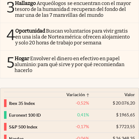
3
Hallazgo
Arqueólogos se encuentran con el mayor
tesoro de la humanidad: recuperan del fondo del
mar una de las 7 maravillas del mundo
4
Oportunidad
Buscan voluntarios para vivir gratis
en una isla de Norteamérica: ofrecen alojamiento
y solo 20 horas de trabajo por semana
5
Hogar
Envolver el dinero en efectivo en papel
aluminio: para qué sirve y por qué recomiendan
hacerlo
Variación
Valor
-0,52
%
$
20.076,20
Ibex 35 Index
0,41
%
$
1965,65
Euronext 100 ID
-0,17
%
$
7723,55
S&P 500 Index
-0,06
%
$
26.348,35
Nasdaq