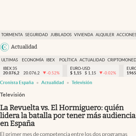
Últimas Noticias
TORMENTA
SEGURIDAD
JUBILADOS
VIVIENDA
ALQUILER
ACCIONE
Economía y finanzas
SOCIAL
Argentina
Actualidad
Política
España
Actualidad
ULTIMAS
ECONOMÍA
IBEX
POLÍTICA
ACTUALIDAD
CRIPTOMONE
México
NOTICIAS
Y
Y
IBEX 35
EURO-USD
EUR
Criptomonedas
20.076,2
20.076,2
-0.52
%
$
1,15
$
1,15
-0.02
%
USA
1965
FINANZAS
EURO
abre en nueva pestaña
abre en nueva pestaña
abre en nueva pestaña
abre en nueva pestaña
Cronista España
Actualidad
Televisión
Colombia
España
Uruguay
Televisión
La Revuelta vs. El Hormiguero: quién
lidera la batalla por tener más audiencia
en España
El primer mes de competencia entre los dos programas