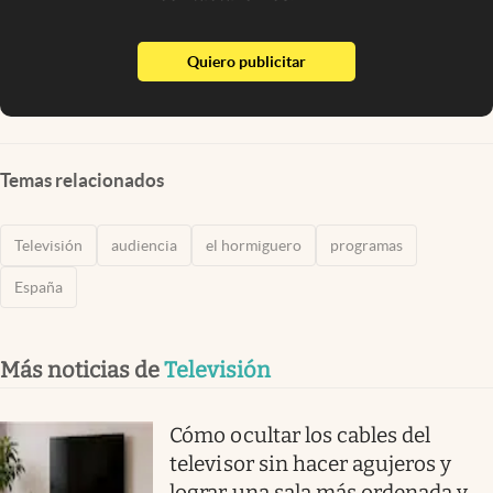
abre en nueva pestaña
Quiero publicitar
Temas relacionados
Televisión
audiencia
el hormiguero
programas
España
Más noticias de
Televisión
Cómo ocultar los cables del
televisor sin hacer agujeros y
lograr una sala más ordenada y