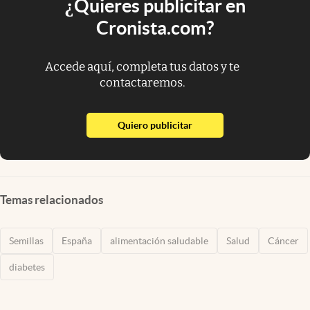
¿Quieres publicitar en
Cronista.com?
Accede aquí, completa tus datos y te
contactaremos.
abre en nueva pestaña
Quiero publicitar
Temas relacionados
Semillas
España
alimentación saludable
Salud
Cáncer
diabetes