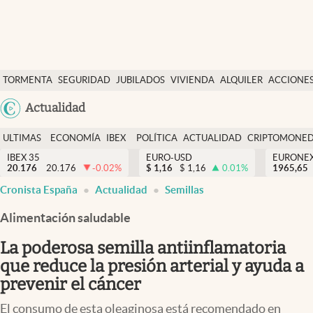
Últimas Noticias
TORMENTA
SEGURIDAD
JUBILADOS
VIVIENDA
ALQUILER
ACCIONE
Economía y finanzas
SOCIAL
Argentina
Actualidad
Política
España
Actualidad
ULTIMAS
ECONOMÍA
IBEX
POLÍTICA
ACTUALIDAD
CRIPTOMONE
México
NOTICIAS
Y
Y
IBEX 35
EURO-USD
EURONE
Criptomonedas
20.176
20.176
-0.02
%
$
1,16
$
1,16
0.01
%
USA
1965,65
FINANZAS
EURO
Cronista España
Actualidad
Semillas
Colombia
España
Uruguay
Alimentación saludable
La poderosa semilla antiinflamatoria
que reduce la presión arterial y ayuda a
prevenir el cáncer
El consumo de esta oleaginosa está recomendado en