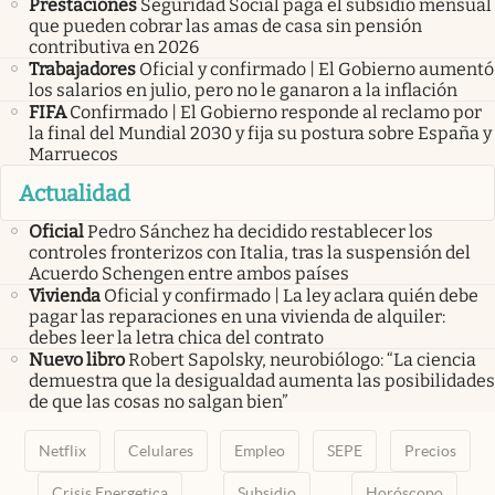
Prestaciones
Seguridad Social paga el subsidio mensual
que pueden cobrar las amas de casa sin pensión
contributiva en 2026
Trabajadores
Oficial y confirmado | El Gobierno aumentó
los salarios en julio, pero no le ganaron a la inflación
FIFA
Confirmado | El Gobierno responde al reclamo por
la final del Mundial 2030 y fija su postura sobre España y
Marruecos
Actualidad
Oficial
Pedro Sánchez ha decidido restablecer los
controles fronterizos con Italia, tras la suspensión del
Acuerdo Schengen entre ambos países
Vivienda
Oficial y confirmado | La ley aclara quién debe
pagar las reparaciones en una vivienda de alquiler:
debes leer la letra chica del contrato
Nuevo libro
Robert Sapolsky, neurobiólogo: “La ciencia
demuestra que la desigualdad aumenta las posibilidades
de que las cosas no salgan bien”
Netflix
Celulares
Empleo
SEPE
Precios
Crisis Energetica
Subsidio
Horóscopo