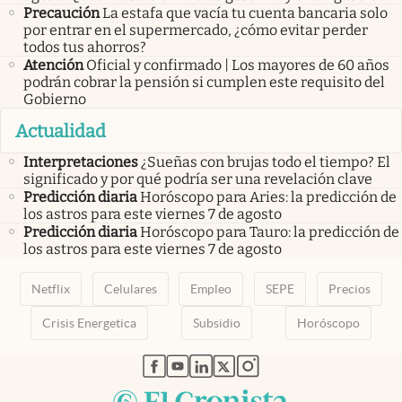
Precaución
La estafa que vacía tu cuenta bancaria solo
por entrar en el supermercado, ¿cómo evitar perder
todos tus ahorros?
Atención
Oficial y confirmado | Los mayores de 60 años
podrán cobrar la pensión si cumplen este requisito del
Gobierno
Actualidad
Interpretaciones
¿Sueñas con brujas todo el tiempo? El
significado y por qué podría ser una revelación clave
Predicción diaria
Horóscopo para Aries: la predicción de
los astros para este viernes 7 de agosto
Predicción diaria
Horóscopo para Tauro: la predicción de
los astros para este viernes 7 de agosto
Netflix
Celulares
Empleo
SEPE
Precios
Crisis Energetica
Subsidio
Horóscopo
abre en nueva pestaña
abre en nueva pestaña
abre en nueva pestaña
abre en nueva pestaña
abre en nueva pestaña