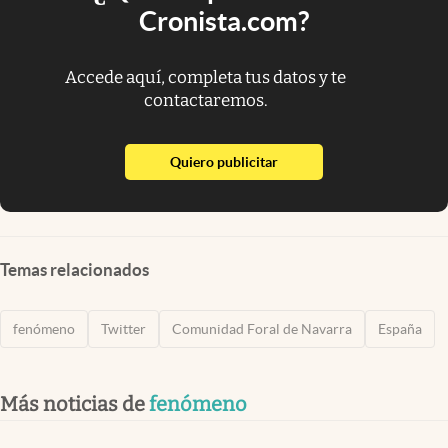
Cronista.com?
Accede aquí, completa tus datos y te
contactaremos.
abre en nueva pestaña
Quiero publicitar
Temas relacionados
fenómeno
Twitter
Comunidad Foral de Navarra
España
Más noticias de
fenómeno