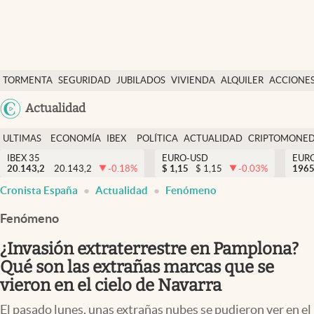
Últimas Noticias
TORMENTA
SEGURIDAD
JUBILADOS
VIVIENDA
ALQUILER
ACCIONE
Economía y finanzas
SOCIAL
Argentina
Actualidad
Política
España
Actualidad
ULTIMAS
ECONOMÍA
IBEX
POLÍTICA
ACTUALIDAD
CRIPTOMONE
México
NOTICIAS
Y
Y
IBEX 35
EURO-USD
EUR
Criptomonedas
20.143,2
20.143,2
-0.18
%
$
1,15
$
1,15
-0.03
%
USA
1965
FINANZAS
EURO
Cronista España
Actualidad
Fenómeno
Colombia
España
Uruguay
Fenómeno
¿Invasión extraterrestre en Pamplona?
Qué son las extrañas marcas que se
vieron en el cielo de Navarra
El pasado lunes, unas extrañas nubes se pudieron ver en el