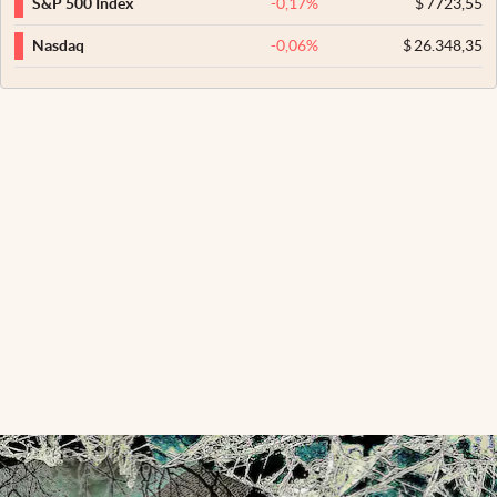
-0,17
%
$
7723,55
S&P 500 Index
-0,06
%
$
26.348,35
Nasdaq