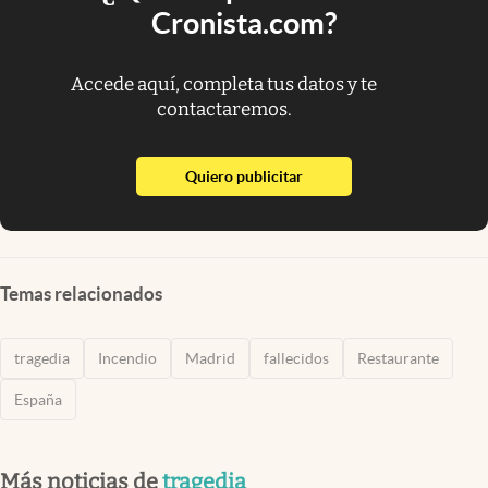
Cronista.com?
Accede aquí, completa tus datos y te
contactaremos.
abre en nueva pestaña
Quiero publicitar
Temas relacionados
tragedia
Incendio
Madrid
fallecidos
Restaurante
España
Más noticias de
tragedia