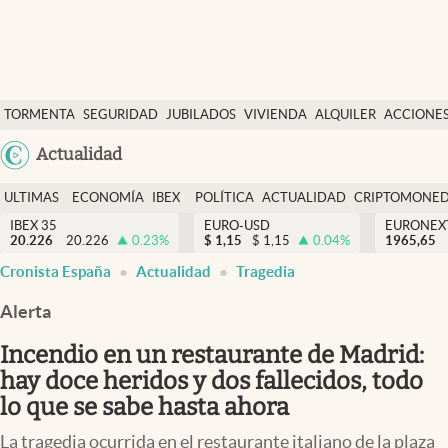
Últimas Noticias
TORMENTA
SEGURIDAD
JUBILADOS
VIVIENDA
ALQUILER
ACCIONE
Economía y finanzas
SOCIAL
Argentina
Actualidad
Política
España
Actualidad
ULTIMAS
ECONOMÍA
IBEX
POLÍTICA
ACTUALIDAD
CRIPTOMONE
México
NOTICIAS
Y
Y
IBEX 35
EURO-USD
EURONEX
Criptomonedas
20.226
20.226
0.23
%
$
1,15
$
1,15
0.04
%
1965,65
USA
FINANZAS
EURO
Cronista España
Actualidad
Tragedia
Colombia
España
Uruguay
Alerta
Incendio en un restaurante de Madrid:
hay doce heridos y dos fallecidos, todo
lo que se sabe hasta ahora
La tragedia ocurrida en el restaurante italiano de la plaza