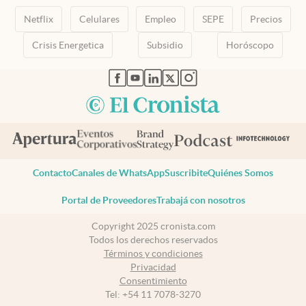
Netflix
Celulares
Empleo
SEPE
Precios
Crisis Energetica
Subsidio
Horóscopo
abre en nueva pestaña
abre en nueva pestaña
abre en nueva pestaña
abre en nueva pestaña
abre en nueva pestaña
Contacto
Canales de WhatsApp
Suscribite
Quiénes Somos
Portal de Proveedores
Trabajá con nosotros
Copyright 2025 cronista.com
Todos los derechos reservados
Términos y condiciones
Privacidad
Consentimiento
Tel:
+54 11 7078-3270