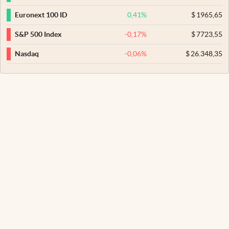
0,41
%
$
1965,65
Euronext 100 ID
-0,17
%
$
7723,55
S&P 500 Index
-0,06
%
$
26.348,35
Nasdaq