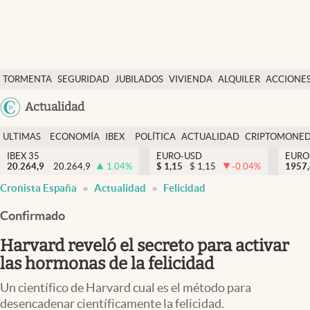
Últimas Noticias
TORMENTA
SEGURIDAD
JUBILADOS
VIVIENDA
ALQUILER
ACCIONE
Economía y finanzas
SOCIAL
Argentina
Actualidad
Política
España
Actualidad
ULTIMAS
ECONOMÍA
IBEX
POLÍTICA
ACTUALIDAD
CRIPTOMONE
México
NOTICIAS
Y
Y
IBEX 35
EURO-USD
EURO
Criptomonedas
20.264,9
20.264,9
1.04
%
$
1,15
$
1,15
-0.04
%
USA
1957
FINANZAS
EURO
Cronista España
Actualidad
Felicidad
Colombia
España
Uruguay
Confirmado
Harvard reveló el secreto para activar
las hormonas de la felicidad
Un científico de Harvard cual es el método para
desencadenar científicamente la felicidad.