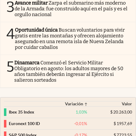
3
Avance militar
Zarpa el submarino más moderno
de la Armada: fue construido aquí en el país y es el
orgullo nacional
4
Oportunidad única
Buscan voluntarios para vivir
gratis entre las montañas y ofrecen alojamiento
asegurado en una remota isla de Nueva Zelanda
por cuidar caballos
5
Dinamarca
Comenzó el Servicio Militar
Obligatorio en agosto: los adultos mayores de 50
años también deberán ingresar al Ejército si
salieron sorteados
Variación
Valor
1,03
%
$
20.263,00
Ibex 35 Index
-0,01
%
$
1957,69
Euronext 100 ID
-0,17
%
$
7723,55
S&P 500 Index