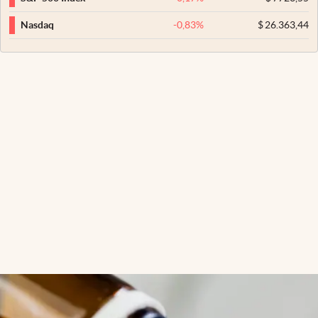
-0,83
%
$
26.363,44
Nasdaq