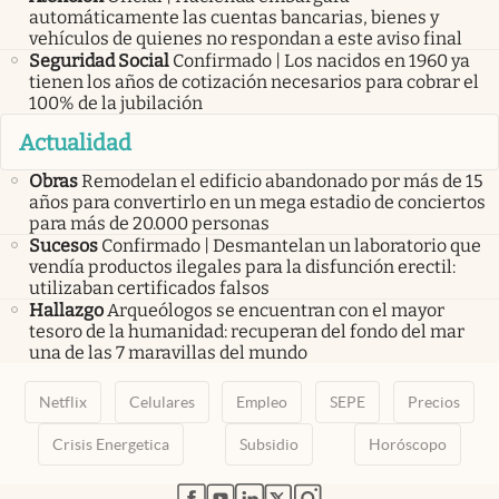
automáticamente las cuentas bancarias, bienes y
vehículos de quienes no respondan a este aviso final
Seguridad Social
Confirmado | Los nacidos en 1960 ya
tienen los años de cotización necesarios para cobrar el
100% de la jubilación
Actualidad
Obras
Remodelan el edificio abandonado por más de 15
años para convertirlo en un mega estadio de conciertos
para más de 20.000 personas
Sucesos
Confirmado | Desmantelan un laboratorio que
vendía productos ilegales para la disfunción erectil:
utilizaban certificados falsos
Hallazgo
Arqueólogos se encuentran con el mayor
tesoro de la humanidad: recuperan del fondo del mar
una de las 7 maravillas del mundo
Netflix
Celulares
Empleo
SEPE
Precios
Crisis Energetica
Subsidio
Horóscopo
abre en nueva pestaña
abre en nueva pestaña
abre en nueva pestaña
abre en nueva pestaña
abre en nueva pestaña