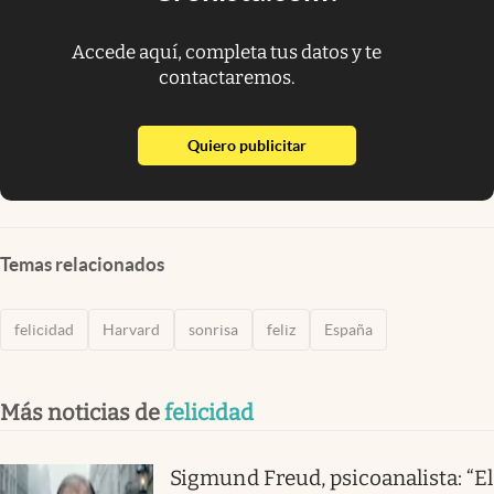
Accede aquí, completa tus datos y te
contactaremos.
abre en nueva pestaña
Quiero publicitar
Temas relacionados
felicidad
Harvard
sonrisa
feliz
España
Más noticias de
felicidad
Sigmund Freud, psicoanalista: “El