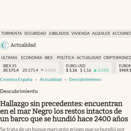
Últimas Noticias
TORMENTA
SEGURIDAD
JUBILADOS
VIVIENDA
ALQUILER
ACCIONE
Economía y finanzas
SOCIAL
Argentina
Actualidad
Política
España
Actualidad
ULTIMAS
ECONOMÍA
IBEX
POLÍTICA
ACTUALIDAD
CRIPTOMONE
México
NOTICIAS
Y
Y
IBEX 35
EURO-USD
EURO
Criptomonedas
20.175,4
20.175,4
0.00
%
$
1,16
$
1,16
0.03
%
USA
1969,
FINANZAS
EURO
Cronista España
Actualidad
Descubrimiento
Colombia
España
Uruguay
Descubrimiento
Hallazgo sin precedentes: encuentran
en el mar Negro los restos intactos de
un barco que se hundió hace 2400 años
Se trata de un buque mercante griego que se hundió por