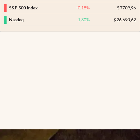
-0,18
%
$
7709,96
S&P 500 Index
1,30
%
$
26.690,62
Nasdaq