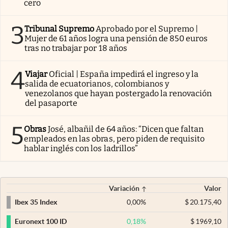
cero
3
Tribunal Supremo
Aprobado por el Supremo |
Mujer de 61 años logra una pensión de 850 euros
tras no trabajar por 18 años
4
Viajar
Oficial | España impedirá el ingreso y la
salida de ecuatorianos, colombianos y
venezolanos que hayan postergado la renovación
del pasaporte
5
Obras
José, albañil de 64 años: “Dicen que faltan
empleados en las obras, pero piden de requisito
hablar inglés con los ladrillos”
Variación
Valor
0,00
%
$
20.175,40
Ibex 35 Index
0,18
%
$
1969,10
Euronext 100 ID