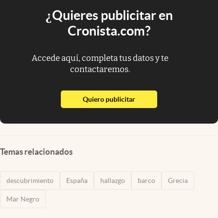
¿Quieres publicitar en
Cronista.com?
Accede aquí, completa tus datos y te
contactaremos.
abre en nueva pestaña
Quiero publicitar
Temas relacionados
descubrimiento
España
hallazgo
barco
Grecia
Mar Negro