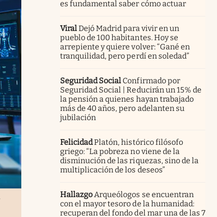
es fundamental saber cómo actuar
Viral
Dejó Madrid para vivir en un
pueblo de 100 habitantes. Hoy se
arrepiente y quiere volver: “Gané en
tranquilidad, pero perdí en soledad”
Seguridad Social
Confirmado por
Seguridad Social | Reducirán un 15% de
la pensión a quienes hayan trabajado
más de 40 años, pero adelanten su
jubilación
Felicidad
Platón, histórico filósofo
griego: “La pobreza no viene de la
disminución de las riquezas, sino de la
multiplicación de los deseos”
Hallazgo
Arqueólogos se encuentran
.
con el mayor tesoro de la humanidad:
recuperan del fondo del mar una de las 7