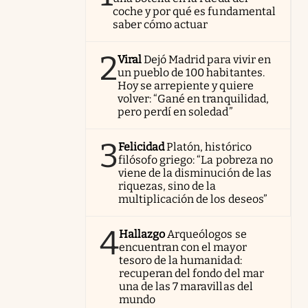
coche y por qué es fundamental
saber cómo actuar
2
Viral
Dejó Madrid para vivir en
un pueblo de 100 habitantes.
Hoy se arrepiente y quiere
volver: “Gané en tranquilidad,
pero perdí en soledad”
3
Felicidad
Platón, histórico
filósofo griego: “La pobreza no
viene de la disminución de las
riquezas, sino de la
multiplicación de los deseos”
4
Hallazgo
Arqueólogos se
encuentran con el mayor
tesoro de la humanidad:
recuperan del fondo del mar
una de las 7 maravillas del
mundo