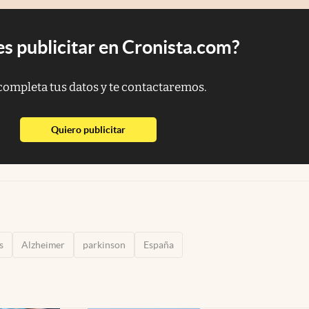
s publicitar en Cronista.com?
completa tus datos y te contactaremos.
abre en nueva pestaña
Quiero publicitar
s
Alzheimer
parkinson
España