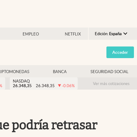
Edición:
España
EMPLEO
NETFLIX
Argentina
Acceder
España
México
RIPTOMONEDAS
BANCA
SEGURIDAD SOCIAL
USA
NASDAQ
Colombia
Ver más cotizaciones
%
26.348,35
26.348,35
-0.06
%
Uruguay
e podría retrasar