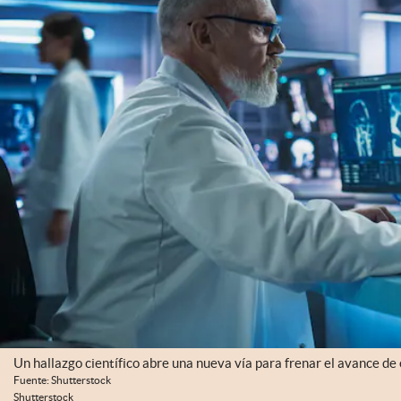
Un hallazgo científico abre una nueva vía para frenar el avance 
Fuente: Shutterstock
Shutterstock