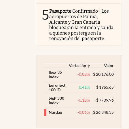
5
Pasaporte
Confirmado | Los
aeropuertos de Palma,
Alicante y Gran Canaria
bloquearán la entrada y salida
a quienes posterguen la
renovación del pasaporte
Variación
Valor
Ibex 35
-0,02
%
$
20.176,00
Index
Euronext
0,41
%
$
1965,65
100 ID
S&P 500
-0,18
%
$
7709,96
Index
-0,06
%
$
26.348,35
Nasdaq