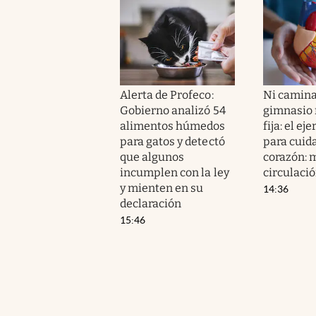
Alerta de Profeco:
Ni camina
Gobierno analizó 54
gimnasio n
alimentos húmedos
fija: el ej
para gatos y detectó
para cuida
que algunos
corazón: m
incumplen con la ley
circulaci
y mienten en su
14:36
declaración
15:46