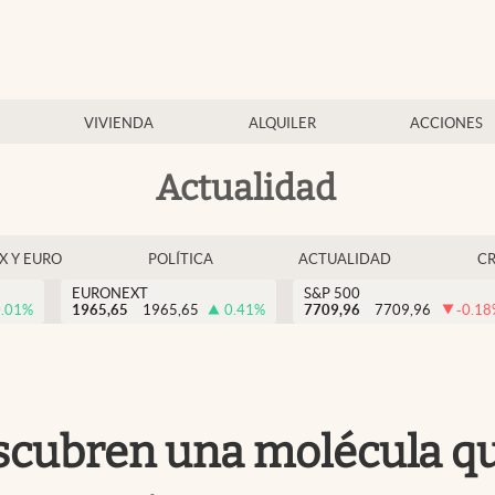
VIVIENDA
ALQUILER
ACCIONES
Actualidad
EX Y EURO
POLÍTICA
ACTUALIDAD
C
EURONEXT
S&P 500
.01
%
1965,65
1965,65
0.41
%
7709,96
7709,96
-0.18
scubren una molécula qu