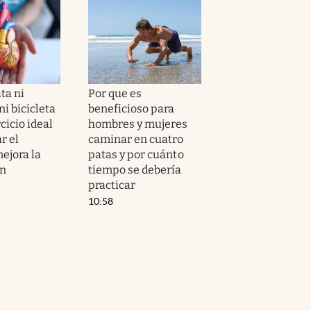
ta ni
Por que es
i bicicleta
beneficioso para
ercicio ideal
hombres y mujeres
r el
caminar en cuatro
ejora la
patas y por cuánto
ón
tiempo se debería
practicar
10:58