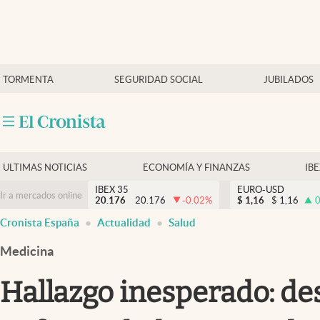
Últimas Noticias
TORMENTA
SEGURIDAD SOCIAL
JUBILADOS
Economía y finanzas
Política
Actualidad
Criptomonedas
ULTIMAS NOTICIAS
ECONOMÍA Y FINANZAS
IB
IBEX 35
EURO-USD
Ir a mercados online
20.176
20.176
-0.02
%
$
1,16
$
1,16
0
Cronista España
Actualidad
Salud
Medicina
Hallazgo inesperado: de