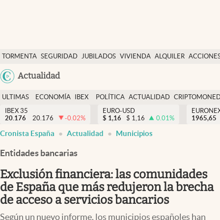
Últimas Noticias
TORMENTA
SEGURIDAD
JUBILADOS
VIVIENDA
ALQUILER
ACCIONE
Economía y finanzas
SOCIAL
Argentina
Actualidad
Política
España
Actualidad
ULTIMAS
ECONOMÍA
IBEX
POLÍTICA
ACTUALIDAD
CRIPTOMONE
México
NOTICIAS
Y
Y
IBEX 35
EURO-USD
EURONE
Criptomonedas
20.176
20.176
-0.02
%
$
1,16
$
1,16
0.01
%
USA
1965,65
FINANZAS
EURO
Cronista España
Actualidad
Municipios
Colombia
España
Uruguay
Entidades bancarias
Exclusión financiera: las comunidades
de España que más redujeron la brecha
de acceso a servicios bancarios
Según un nuevo informe, los municipios españoles han