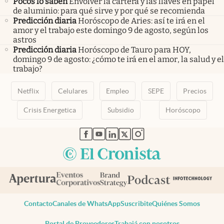
Pocos lo saben
Envolver la cartera y las llaves en papel
de aluminio: para qué sirve y por qué se recomienda
Predicción diaria
Horóscopo de Aries: así te irá en el
amor y el trabajo este domingo 9 de agosto, según los
astros
Predicción diaria
Horóscopo de Tauro para HOY,
domingo 9 de agosto: ¿cómo te irá en el amor, la salud y el
trabajo?
Netflix
Celulares
Empleo
SEPE
Precios
Crisis Energetica
Subsidio
Horóscopo
abre en nueva pestaña
abre en nueva pestaña
abre en nueva pestaña
abre en nueva pestaña
abre en nueva pestaña
Contacto
Canales de WhatsApp
Suscribite
Quiénes Somos
Portal de Proveedores
Trabajá con nosotros