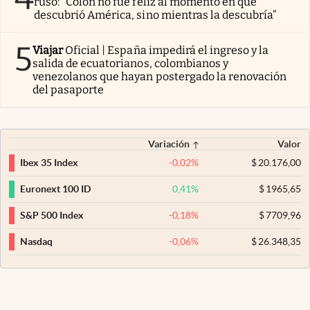
ruso: “Colón no fue feliz al momento en que
descubrió América, sino mientras la descubría”
5
Viajar
Oficial | España impedirá el ingreso y la
salida de ecuatorianos, colombianos y
venezolanos que hayan postergado la renovación
del pasaporte
Variación
Valor
-0,02
%
$
20.176,00
Ibex 35 Index
0,41
%
$
1965,65
Euronext 100 ID
-0,18
%
$
7709,96
S&P 500 Index
-0,06
%
$
26.348,35
Nasdaq