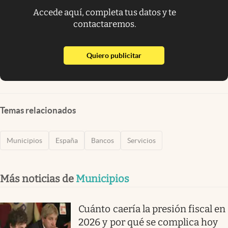
Accede aquí, completa tus datos y te
contactaremos.
abre en nueva pestaña
Quiero publicitar
Temas relacionados
Municipios
España
Bancos
Servicios
Más noticias de
Municipios
Cuánto caería la presión fiscal en
2026 y por qué se complica hoy