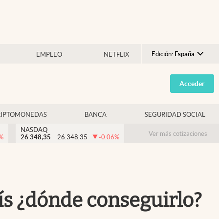
Edición:
España
EMPLEO
NETFLIX
Argentina
Acceder
España
México
RIPTOMONEDAS
BANCA
SEGURIDAD SOCIAL
USA
NASDAQ
Colombia
Ver más cotizaciones
%
26.348,35
26.348,35
-0.06
%
Uruguay
país ¿dónde conseguirlo?