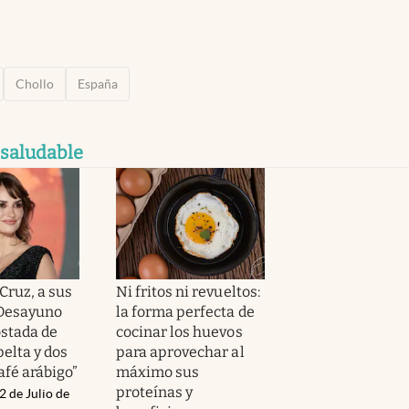
Chollo
España
 saludable
Cruz, a sus
Ni fritos ni revueltos:
“Desayuno
la forma perfecta de
ostada de
cocinar los huevos
elta y dos
para aprovechar al
afé arábigo”
máximo sus
proteínas y
2 de Julio de