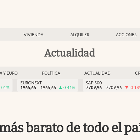
VIVIENDA
ALQUILER
ACCIONES
Actualidad
EX Y EURO
POLÍTICA
ACTUALIDAD
C
EURONEXT
S&P 500
.01
%
1965,65
1965,65
0.41
%
7709,96
7709,96
-0.18
va más barato de todo el 