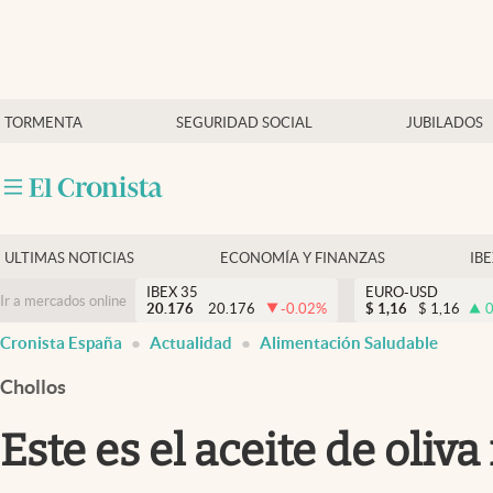
Últimas Noticias
TORMENTA
SEGURIDAD SOCIAL
JUBILADOS
Economía y finanzas
Política
Actualidad
Criptomonedas
ULTIMAS NOTICIAS
ECONOMÍA Y FINANZAS
IB
IBEX 35
EURO-USD
Ir a mercados online
20.176
20.176
-0.02
%
$
1,16
$
1,16
0
Cronista España
Actualidad
Alimentación Saludable
Chollos
Este es el aceite de oli