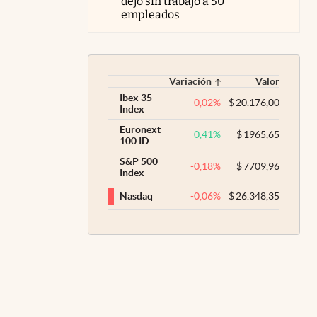
dejó sin trabajo a 50
empleados
Variación
Valor
Ibex 35
-0,02
%
$
20.176,00
Index
Euronext
0,41
%
$
1965,65
100 ID
S&P 500
-0,18
%
$
7709,96
Index
-0,06
%
$
26.348,35
Nasdaq