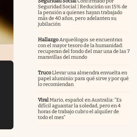
Seguridad Social
Confirmado por
Seguridad Social | Reducirán un 15% de
la pensión a quienes hayan trabajado
más de 40 años, pero adelanten su
jubilación
Hallazgo
Arqueólogos se encuentran
con el mayor tesoro de la humanidad:
recuperan del fondo del mar una de las 7
maravillas del mundo
Truco
Llevar una almendra envuelta en
papel aluminio: para qué sirve y por qué
lo recomiendan
Viral
Mario, español en Australia: “Es
difícil aguantar la soledad, pero en 4
horas de trabajo cubro el alquiler de
todo el mes”