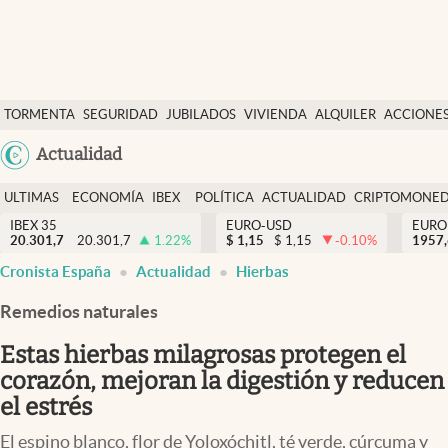
Últimas Noticias
TORMENTA
SEGURIDAD
JUBILADOS
VIVIENDA
ALQUILER
ACCIONE
Economía y finanzas
SOCIAL
Argentina
Actualidad
Política
España
Actualidad
ULTIMAS
ECONOMÍA
IBEX
POLÍTICA
ACTUALIDAD
CRIPTOMONE
México
NOTICIAS
Y
Y
IBEX 35
EURO-USD
EURO
Criptomonedas
20.301,7
20.301,7
1.22
%
$
1,15
$
1,15
-0.10
%
USA
1957
FINANZAS
EURO
abre en nueva pestaña
abre en nueva pestaña
abre en nueva pestaña
abre en nueva pestaña
Cronista España
Actualidad
Hierbas
Colombia
España
Uruguay
Remedios naturales
Estas hierbas milagrosas protegen el
corazón, mejoran la digestión y reducen
el estrés
El espino blanco, flor de Yoloxóchitl, té verde, cúrcuma y