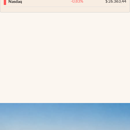
-0,83
%
$
26.363,44
Nasdaq