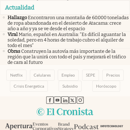
Actualidad
Hallazgo
Encontraron una montaña de 60.000 toneladas
de ropa abandonada en el desierto de Atacama: crece
año a año y ya se ve desde el espacio
Viral
Mario, español en Australia: “Es difícil aguantar la
soledad, pero en 4 horas de trabajo cubro el alquiler de
todo el mes”
Obras
Construyen la autovía más importante de la
región que la unirá con todo el país y mejorará el tráfico
de cara al futuro
Netflix
Celulares
Empleo
SEPE
Precios
Crisis Energetica
Subsidio
Horóscopo
abre en nueva pestaña
abre en nueva pestaña
abre en nueva pestaña
abre en nueva pestaña
abre en nueva pestaña