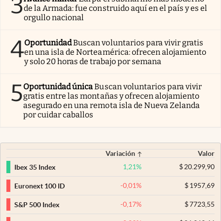
3
de la Armada: fue construido aquí en el país y es el
orgullo nacional
4
Oportunidad
Buscan voluntarios para vivir gratis
en una isla de Norteamérica: ofrecen alojamiento
y solo 20 horas de trabajo por semana
5
Oportunidad única
Buscan voluntarios para vivir
gratis entre las montañas y ofrecen alojamiento
asegurado en una remota isla de Nueva Zelanda
por cuidar caballos
Variación
Valor
1,21
%
$
20.299,90
Ibex 35 Index
-0,01
%
$
1957,69
Euronext 100 ID
-0,17
%
$
7723,55
S&P 500 Index