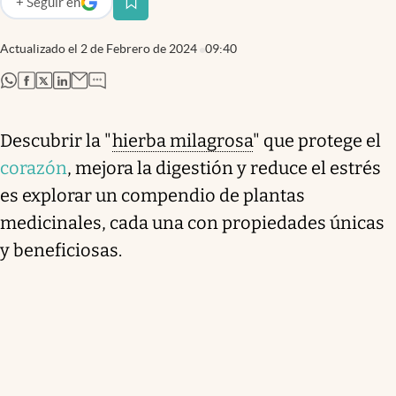
+
Seguir
en
abre en nueva pestaña
Actualizado el
2 de Febrero de 2024
09:40
abre en nueva pestaña
abre en nueva pestaña
abre en nueva pestaña
abre en nueva pestaña
Descubrir la "
hierba milagrosa
" que protege el
corazón
, mejora la digestión y reduce el estrés
es explorar un compendio de plantas
medicinales, cada una con propiedades únicas
y beneficiosas.