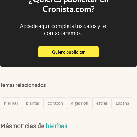
Cronista.com?
Accede aquí, completa tus datos y te
contactaremos.
abre en nueva pestaña
Quiero publicitar
Temas relacionados
hierbas
plantas
corazón
digestión
estrés
España
Más noticias de
hierbas