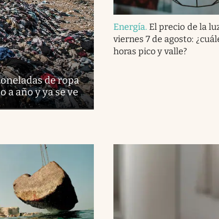
Energía
.
El precio de la lu
viernes 7 de agosto: ¿cuál
horas pico y valle?
oneladas de ropa
 a año y ya se ve