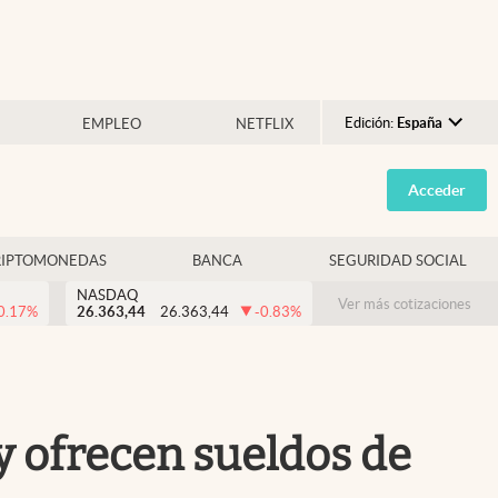
Edición:
España
EMPLEO
NETFLIX
Argentina
Acceder
España
México
RIPTOMONEDAS
BANCA
SEGURIDAD SOCIAL
USA
NASDAQ
Colombia
Ver más cotizaciones
0.17
%
26.363,44
26.363,44
-0.83
%
Uruguay
 y ofrecen sueldos de