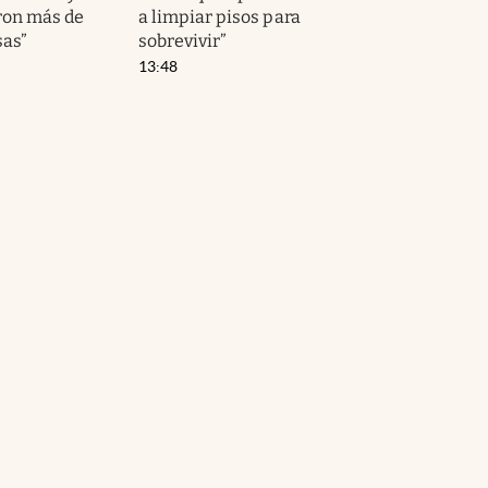
ron más de
a limpiar pisos para
as”
sobrevivir”
13:48