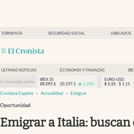
Últimas Noticias
TORMENTA
SEGURIDAD SOCIAL
JUBILADOS
Economía y finanzas
Política
Actualidad
Criptomonedas
ULTIMAS NOTICIAS
ECONOMÍA Y FINANZAS
IB
IBEX 35
EURO-USD
Ir a mercados online
20.297,1
20.297,1
1.20
%
$
1,15
$
1,15
Cronista España
Actualidad
Emigrar
Oportunidad
Emigrar a Italia: buscan