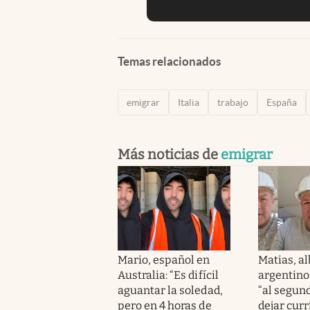
Temas relacionados
emigrar
Italia
trabajo
España
Más noticias de
emigrar
Mario, español en
Matias, al
Australia: “Es difícil
argentino
aguantar la soledad,
“al segund
pero en 4 horas de
dejar cur