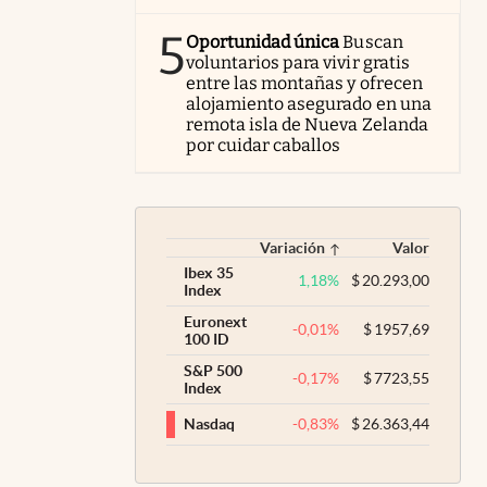
5
Oportunidad única
Buscan
voluntarios para vivir gratis
entre las montañas y ofrecen
alojamiento asegurado en una
remota isla de Nueva Zelanda
por cuidar caballos
Variación
Valor
Ibex 35
1,18
%
$
20.293,00
Index
Euronext
-0,01
%
$
1957,69
100 ID
S&P 500
-0,17
%
$
7723,55
Index
-0,83
%
$
26.363,44
Nasdaq