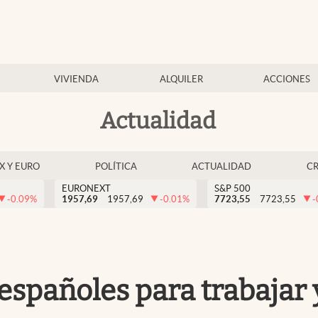
VIVIENDA
ALQUILER
ACCIONES
Actualidad
EX Y EURO
POLÍTICA
ACTUALIDAD
C
EURONEXT
S&P 500
-0.09
%
1957,69
1957,69
-0.01
%
7723,55
7723,55
-
 españoles para trabajar