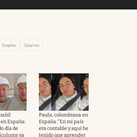
Empleo
Salarios
bañil
Paula, colombiana en
 en España:
España: “En mi país
o día de
era contable y aquí he
rículums ya
tenido que aprender