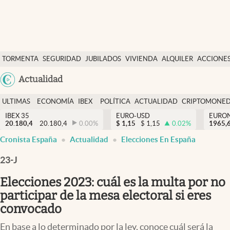
Últimas Noticias
TORMENTA
SEGURIDAD
JUBILADOS
VIVIENDA
ALQUILER
ACCIONE
Economía y finanzas
SOCIAL
Argentina
Actualidad
Política
España
Actualidad
ULTIMAS
ECONOMÍA
IBEX
POLÍTICA
ACTUALIDAD
CRIPTOMONE
México
NOTICIAS
Y
Y
IBEX 35
EURO-USD
EURO
Criptomonedas
20.180,4
20.180,4
0.00
%
$
1,15
$
1,15
0.02
%
USA
1965,
FINANZAS
EURO
Cronista España
Actualidad
Elecciones En España
Colombia
España
Uruguay
23-J
Elecciones 2023: cuál es la multa por no
participar de la mesa electoral si eres
convocado
En base a lo determinado por la ley, conoce cuál será la