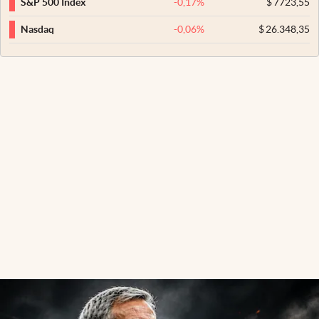
-0,17
%
$
7723,55
S&P 500 Index
-0,06
%
$
26.348,35
Nasdaq