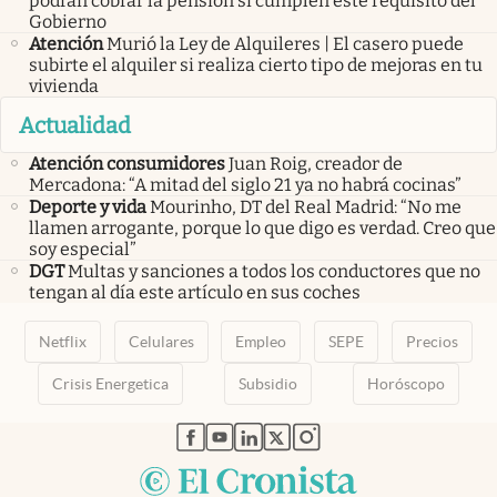
podrán cobrar la pensión si cumplen este requisito del
Gobierno
Atención
Murió la Ley de Alquileres | El casero puede
subirte el alquiler si realiza cierto tipo de mejoras en tu
vivienda
Actualidad
Atención consumidores
Juan Roig, creador de
Mercadona: “A mitad del siglo 21 ya no habrá cocinas”
Deporte y vida
Mourinho, DT del Real Madrid: “No me
llamen arrogante, porque lo que digo es verdad. Creo que
soy especial”
DGT
Multas y sanciones a todos los conductores que no
tengan al día este artículo en sus coches
Netflix
Celulares
Empleo
SEPE
Precios
Crisis Energetica
Subsidio
Horóscopo
abre en nueva pestaña
abre en nueva pestaña
abre en nueva pestaña
abre en nueva pestaña
abre en nueva pestaña