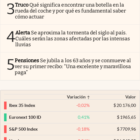
3
Truco
Qué significa encontrar una botella en la
rueda del coche y por qué es fundamental saber
cómo actuar
4
Alerta
Se aproxima la tormenta del siglo al país.
Cuáles serán las zonas afectadas por las intensas
lluvias
5
Pensiones
Se jubila a los 63 años y se conmueve al
ver su primer recibo: “Una excelente y maravillosa
paga”
Variación
Valor
-0,02
%
$
20.176,00
Ibex 35 Index
0,41
%
$
1965,65
Euronext 100 ID
-0,18
%
$
7709,96
S&P 500 Index