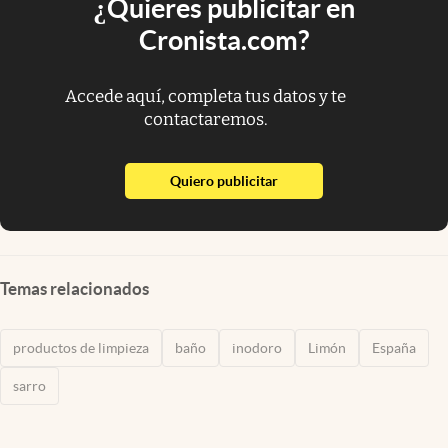
¿Quieres publicitar en
Cronista.com?
Accede aquí, completa tus datos y te
contactaremos.
abre en nueva pestaña
Quiero publicitar
Temas relacionados
productos de limpieza
baño
inodoro
Limón
España
sarro