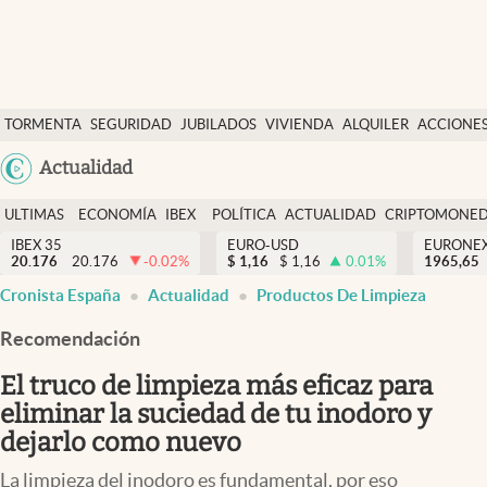
Últimas Noticias
TORMENTA
SEGURIDAD
JUBILADOS
VIVIENDA
ALQUILER
ACCIONE
Economía y finanzas
SOCIAL
Argentina
Actualidad
Política
España
Actualidad
ULTIMAS
ECONOMÍA
IBEX
POLÍTICA
ACTUALIDAD
CRIPTOMONE
México
NOTICIAS
Y
Y
IBEX 35
EURO-USD
EURONE
Criptomonedas
20.176
20.176
-0.02
%
$
1,16
$
1,16
0.01
%
USA
1965,65
FINANZAS
EURO
Cronista España
Actualidad
Productos De Limpieza
Colombia
España
Uruguay
Recomendación
El truco de limpieza más eficaz para
eliminar la suciedad de tu inodoro y
dejarlo como nuevo
La limpieza del inodoro es fundamental, por eso