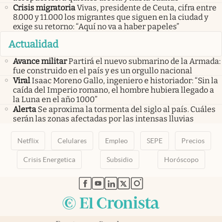
Crisis migratoria
Vivas, presidente de Ceuta, cifra entre
8.000 y 11.000 los migrantes que siguen en la ciudad y
exige su retorno: “Aquí no va a haber papeles”
Actualidad
Avance militar
Partirá el nuevo submarino de la Armada:
fue construido en el país y es un orgullo nacional
Viral
Isaac Moreno Gallo, ingeniero e historiador: “Sin la
caída del Imperio romano, el hombre hubiera llegado a
la Luna en el año 1000”
Alerta
Se aproxima la tormenta del siglo al país. Cuáles
serán las zonas afectadas por las intensas lluvias
Netflix
Celulares
Empleo
SEPE
Precios
Crisis Energetica
Subsidio
Horóscopo
abre en nueva pestaña
abre en nueva pestaña
abre en nueva pestaña
abre en nueva pestaña
abre en nueva pestaña