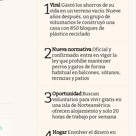
1
Viral
Gastó los ahorros de su
vida en un terreno vacío. Nueve
años después, un grupo de
voluntarios le construyó una
casa con 850 bloques de
plástico reciclado
2
Nueva normativa
Oficial y
confirmado: entra en vigor la
ley que prohíbe mantener
perros y gatos de forma
habitual en balcones, sótanos,
terrazas y patios
3
Oportunidad
Buscan
voluntarios para vivir gratis en
una isla de Norteamérica:
ofrecen alojamiento y solo 20
horas de trabajo por semana
bo
Hogar
Envolver el dinero en