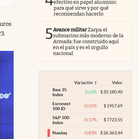
4
efectivo en papel aluminio:
para qué sirve y por qué
recomiendan hacerlo
euros
5
Avance militar
Zarpa el
3.
submarino más moderno de la
Armada: fue construido aquí
en el país y es el orgullo
nacional
Variación
Valor
Ibex 35
0,62
%
$
20.180,40
Index
Euronext
-0,01
%
$
1957,69
100 ID
S&P 500
-0,17
%
$
7723,55
Index
-0,83
%
$
26.363,44
Nasdaq