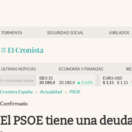
Últimas Noticias
TORMENTA
SEGURIDAD SOCIAL
JUBILADOS
Economía y finanzas
Política
Actualidad
Criptomonedas
ULTIMAS NOTICIAS
ECONOMÍA Y FINANZAS
IB
IBEX 35
EURO-USD
Ir a mercados online
20.180,4
20.180,4
0.62
%
$
1,15
$
1,15
Cronista España
Actualidad
PSOE
Confirmado
El PSOE tiene una deuda 