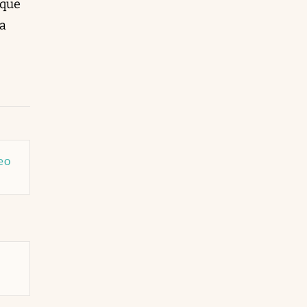
 que
ta
eo