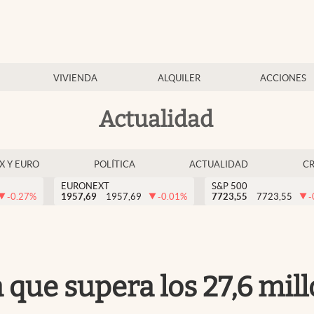
VIVIENDA
ALQUILER
ACCIONES
Actualidad
EX Y EURO
POLÍTICA
ACTUALIDAD
C
EURONEXT
S&P 500
-0.27
%
1957,69
1957,69
-0.01
%
7723,55
7723,55
-
que supera los 27,6 mill