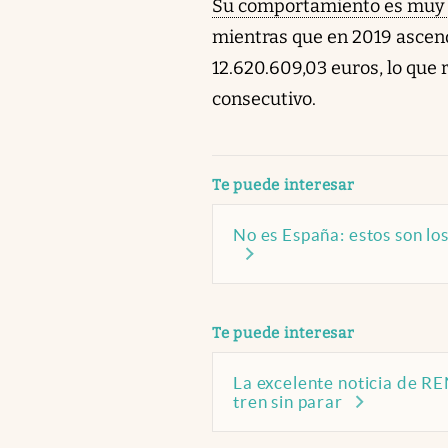
Su comportamiento es muy d
mientras que en 2019 ascend
12.620.609,03 euros, lo que
consecutivo.
abre en nueva pestaña
Te puede interesar
No es España: estos son lo
abre en nueva pestaña
Te puede interesar
La excelente noticia de R
tren sin parar