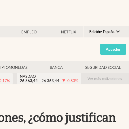
Edición:
España
EMPLEO
NETFLIX
Argentina
Acceder
España
México
RIPTOMONEDAS
BANCA
SEGURIDAD SOCIAL
USA
NASDAQ
Colombia
Ver más cotizaciones
0.17
%
26.363,44
26.363,44
-0.83
%
Uruguay
ones, ¿cómo justifican