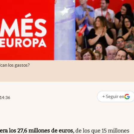
fcan los gastos?
+
Seguir
en
14:36
abre en nueva p
ra los 27,6 millones de euros,
de los que 15 millones