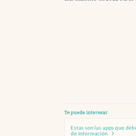
abre en nueva pestaña
Te puede interesar
Estas son las apps que debe
de información