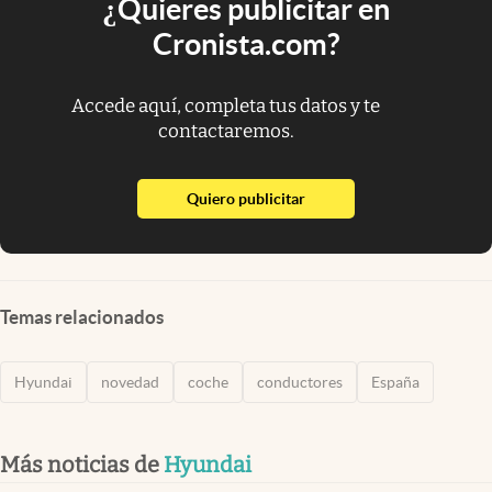
¿Quieres publicitar en
Cronista.com?
Accede aquí, completa tus datos y te
contactaremos.
abre en nueva pestaña
Quiero publicitar
Temas relacionados
Hyundai
novedad
coche
conductores
España
Más noticias de
Hyundai