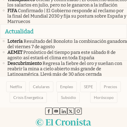
los salarios en julio, pero no le ganaron a la inflación
FIFA
Confirmado | El Gobierno responde al reclamo por
la final del Mundial 2030 y fija su postura sobre España y
Marruecos
Actualidad
Lotería
Resultado del Bonoloto: la combinación ganadora
del viernes 7 de agosto
AEMET
Pronóstico del tiempo para este sábado 8 de
agosto: así estará el clima en toda España
Descubrimiento
Regresa la fiebre del oro y sueñan con
reabrir la mina a cielo abierto más grande de
Latinoamérica. Llevá más de 30 años cerrada
Netflix
Celulares
Empleo
SEPE
Precios
Crisis Energetica
Subsidio
Horóscopo
abre en nueva pestaña
abre en nueva pestaña
abre en nueva pestaña
abre en nueva pestaña
abre en nueva pestaña