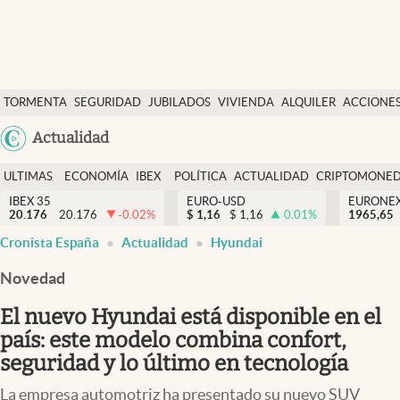
Últimas Noticias
TORMENTA
SEGURIDAD
JUBILADOS
VIVIENDA
ALQUILER
ACCIONE
Economía y finanzas
SOCIAL
Argentina
Actualidad
Política
España
Actualidad
ULTIMAS
ECONOMÍA
IBEX
POLÍTICA
ACTUALIDAD
CRIPTOMONE
México
NOTICIAS
Y
Y
IBEX 35
EURO-USD
EURONE
Criptomonedas
20.176
20.176
-0.02
%
$
1,16
$
1,16
0.01
%
USA
1965,65
FINANZAS
EURO
Cronista España
Actualidad
Hyundai
Colombia
España
Uruguay
Novedad
El nuevo Hyundai está disponible en el
país: este modelo combina confort,
seguridad y lo último en tecnología
La empresa automotriz ha presentado su nuevo SUV