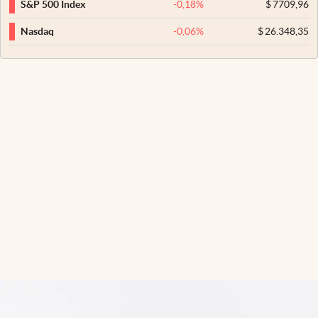
-0,18
%
$
7709,96
S&P 500 Index
-0,06
%
$
26.348,35
Nasdaq