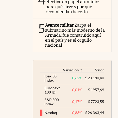
4
efectivo en papel aluminio:
para qué sirve y por qué
recomiendan hacerlo
5
Avance militar
Zarpa el
submarino más moderno de la
Armada: fue construido aquí
en el país y es el orgullo
nacional
Variación
Valor
Ibex 35
0,62
%
$
20.180,40
Index
Euronext
-0,01
%
$
1957,69
100 ID
S&P 500
-0,17
%
$
7723,55
Index
-0,83
%
$
26.363,44
Nasdaq