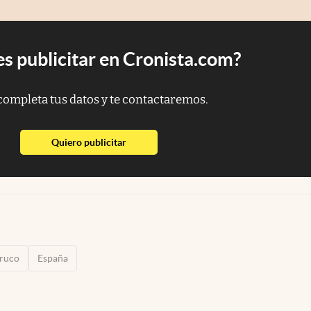
s publicitar en Cronista.com?
completa tus datos y te contactaremos.
abre en nueva pestaña
Quiero publicitar
truco
España