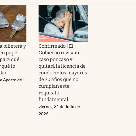
a billetera y
Confirmado | El
 en papel
Gobierno revisará
 para qué
caso por caso y
r qué lo
quitará la licencia de
dan
conducir los mayores
de 70 años que no
de Agosto de
cumplan este
requisito
fundamental
viernes, 31 de Julio de
2026