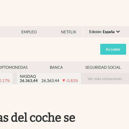
Edición:
España
EMPLEO
NETFLIX
Argentina
Acceder
España
México
RIPTOMONEDAS
BANCA
SEGURIDAD SOCIAL
USA
NASDAQ
Colombia
Ver más cotizaciones
0.17
%
26.363,44
26.363,44
-0.83
%
Uruguay
as del coche se