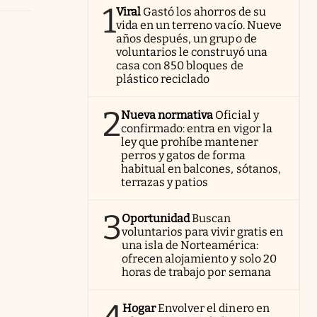
1
Viral
Gastó los ahorros de su
vida en un terreno vacío. Nueve
años después, un grupo de
voluntarios le construyó una
casa con 850 bloques de
plástico reciclado
2
Nueva normativa
Oficial y
confirmado: entra en vigor la
ley que prohíbe mantener
perros y gatos de forma
habitual en balcones, sótanos,
terrazas y patios
3
Oportunidad
Buscan
voluntarios para vivir gratis en
una isla de Norteamérica:
ofrecen alojamiento y solo 20
horas de trabajo por semana
Hogar
Envolver el dinero en