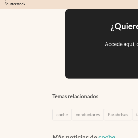
Shutterstock
¿Quiere
Accede aquí, 
Temas relacionados
coche
conductores
Parabrisas
Más noticias de
coche