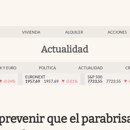
VIVIENDA
ALQUILER
ACCIONES
Actualidad
EX Y EURO
POLÍTICA
ACTUALIDAD
C
EURONEXT
S&P 500
-0.24
%
1957,69
1957,69
-0.01
%
7723,55
7723,55
-
prevenir que el parabris