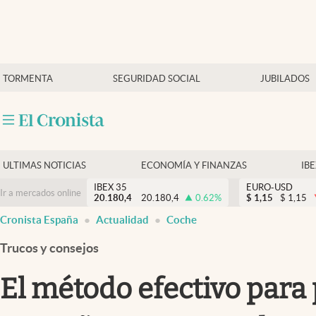
Últimas Noticias
TORMENTA
SEGURIDAD SOCIAL
JUBILADOS
Economía y finanzas
Política
Actualidad
Criptomonedas
ULTIMAS NOTICIAS
ECONOMÍA Y FINANZAS
IB
IBEX 35
EURO-USD
Ir a mercados online
20.180,4
20.180,4
0.62
%
$
1,15
$
1,15
Cronista España
Actualidad
Coche
Trucos y consejos
El método efectivo para 