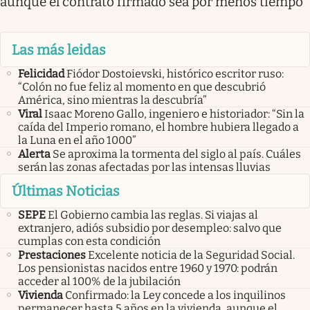
aunque el contrato firmado sea por menos tiempo
Las más leidas
Felicidad
Fiódor Dostoievski, histórico escritor ruso:
“Colón no fue feliz al momento en que descubrió
América, sino mientras la descubría”
Viral
Isaac Moreno Gallo, ingeniero e historiador: “Sin la
caída del Imperio romano, el hombre hubiera llegado a
la Luna en el año 1000”
Alerta
Se aproxima la tormenta del siglo al país. Cuáles
serán las zonas afectadas por las intensas lluvias
Últimas Noticias
SEPE
El Gobierno cambia las reglas. Si viajas al
extranjero, adiós subsidio por desempleo: salvo que
cumplas con esta condición
Prestaciones
Excelente noticia de la Seguridad Social.
Los pensionistas nacidos entre 1960 y 1970: podrán
acceder al 100% de la jubilación
Vivienda
Confirmado: la Ley concede a los inquilinos
permanecer hasta 5 años en la vivienda, aunque el