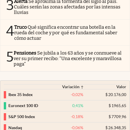
3
Alerta
Se aproxima la tormenta del siglo al país.
Cuáles serán las zonas afectadas por las intensas
lluvias
4
Truco
Qué significa encontrar una botella en la
rueda del coche y por qué es fundamental saber
cómo actuar
5
Pensiones
Se jubila a los 63 años y se conmueve al
ver su primer recibo: “Una excelente y maravillosa
paga”
Variación
Valor
-0,02
%
$
20.176,00
Ibex 35 Index
0,41
%
$
1965,65
Euronext 100 ID
-0,18
%
$
7709,96
S&P 500 Index
-0,06
%
$
26.348,35
Nasdaq