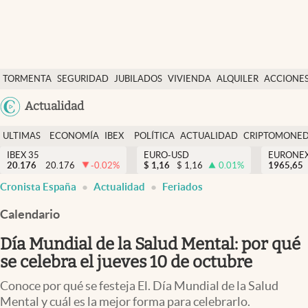
Últimas Noticias
TORMENTA
SEGURIDAD
JUBILADOS
VIVIENDA
ALQUILER
ACCIONE
Economía y finanzas
SOCIAL
Argentina
Actualidad
Política
España
Actualidad
ULTIMAS
ECONOMÍA
IBEX
POLÍTICA
ACTUALIDAD
CRIPTOMONE
México
NOTICIAS
Y
Y
IBEX 35
EURO-USD
EURONE
Criptomonedas
20.176
20.176
-0.02
%
$
1,16
$
1,16
0.01
%
USA
1965,65
FINANZAS
EURO
Cronista España
Actualidad
Feriados
Colombia
España
Uruguay
Calendario
Día Mundial de la Salud Mental: por qué
se celebra el jueves 10 de octubre
Conoce por qué se festeja El. Día Mundial de la Salud
Mental y cuál es la mejor forma para celebrarlo.