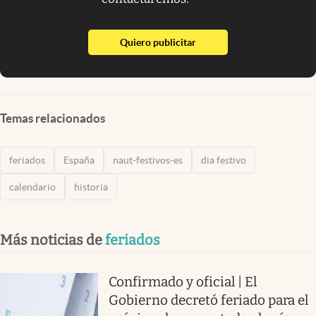
abre en nueva pestaña
Quiero publicitar
Temas relacionados
feriados
España
naut-festivos-es
dia festivo
calendario
historia
Más noticias de
feriados
Confirmado y oficial | El
Gobierno decretó feriado para el