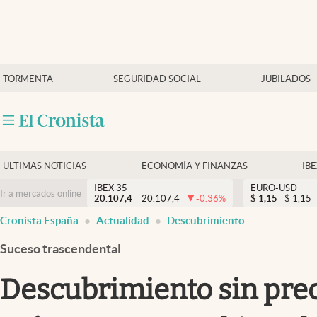
Últimas Noticias
TORMENTA
SEGURIDAD SOCIAL
JUBILADOS
Economía y finanzas
Política
Actualidad
Criptomonedas
ULTIMAS NOTICIAS
ECONOMÍA Y FINANZAS
IB
IBEX 35
EURO-USD
Ir a mercados online
20.107,4
20.107,4
-0.36
%
$
1,15
$
1,15
Cronista España
Actualidad
Descubrimiento
Suceso trascendental
Descubrimiento sin prec