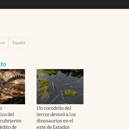
ico
España
to
o
Un cocodrilo del
ico del
terror devoró a los
scubrieron
dinosaurios en el
nédito de
este de Estados