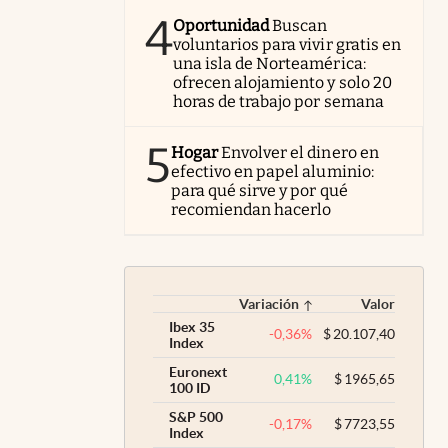
4
Oportunidad
Buscan
voluntarios para vivir gratis en
una isla de Norteamérica:
ofrecen alojamiento y solo 20
horas de trabajo por semana
5
Hogar
Envolver el dinero en
efectivo en papel aluminio:
para qué sirve y por qué
recomiendan hacerlo
Variación
Valor
Ibex 35
-0,36
%
$
20.107,40
Index
Euronext
0,41
%
$
1965,65
100 ID
S&P 500
-0,17
%
$
7723,55
Index