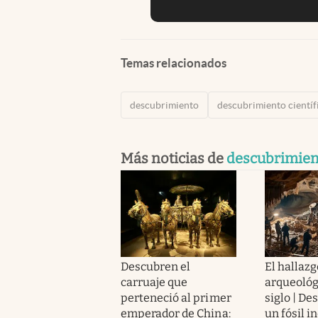
Temas relacionados
descubrimiento
descubrimiento científ
Más noticias de
descubrimien
Descubren el
El hallazg
carruaje que
arqueológ
perteneció al primer
siglo | De
emperador de China:
un fósil i