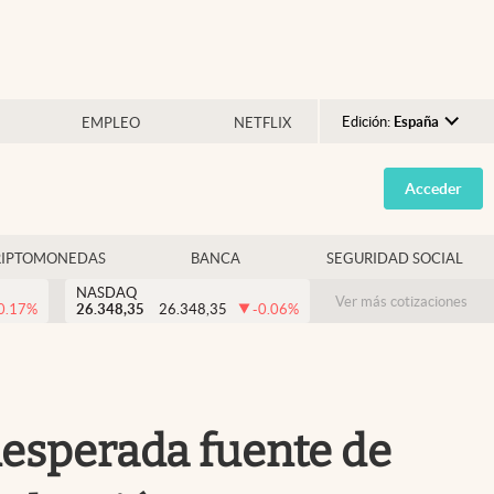
Edición:
España
EMPLEO
NETFLIX
Argentina
Acceder
España
México
RIPTOMONEDAS
BANCA
SEGURIDAD SOCIAL
USA
NASDAQ
Colombia
Ver más cotizaciones
0.17
%
26.348,35
26.348,35
-0.06
%
Uruguay
nesperada fuente de