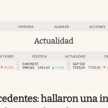
VIVIENDA
ALQUILER
ACCIONES
Actualidad
EX Y EURO
POLÍTICA
ACTUALIDAD
C
EURONEXT
S&P 500
-0.03
%
1965,65
1965,65
0.41
%
7723,55
7723,55
-
edentes: hallaron una i