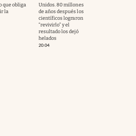
o que obliga
Unidos. 80 millones
ir la
de años después los
científicos lograron
“revivirlo” y el
resultado los dejó
helados
20:04