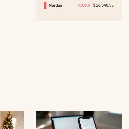
-0,06
%
$
26.348,35
Nasdaq