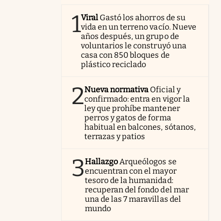
1
Viral
Gastó los ahorros de su
vida en un terreno vacío. Nueve
años después, un grupo de
voluntarios le construyó una
casa con 850 bloques de
plástico reciclado
2
Nueva normativa
Oficial y
confirmado: entra en vigor la
ley que prohíbe mantener
perros y gatos de forma
habitual en balcones, sótanos,
terrazas y patios
3
Hallazgo
Arqueólogos se
encuentran con el mayor
tesoro de la humanidad:
recuperan del fondo del mar
una de las 7 maravillas del
mundo