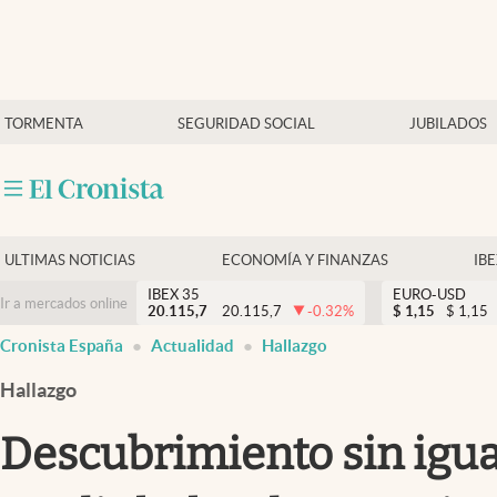
Últimas Noticias
TORMENTA
SEGURIDAD SOCIAL
JUBILADOS
Economía y finanzas
Política
Actualidad
Criptomonedas
ULTIMAS NOTICIAS
ECONOMÍA Y FINANZAS
IB
IBEX 35
EURO-USD
Ir a mercados online
20.115,7
20.115,7
-0.32
%
$
1,15
$
1,15
Cronista España
Actualidad
Hallazgo
Hallazgo
Descubrimiento sin igua