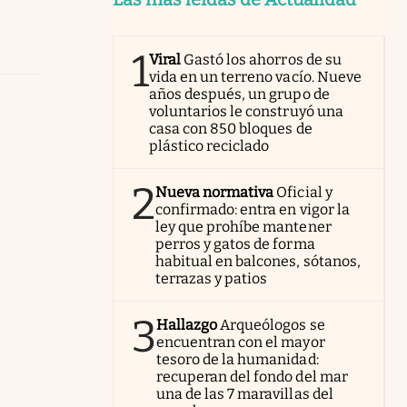
1
Viral
Gastó los ahorros de su
vida en un terreno vacío. Nueve
años después, un grupo de
voluntarios le construyó una
casa con 850 bloques de
plástico reciclado
2
Nueva normativa
Oficial y
confirmado: entra en vigor la
ley que prohíbe mantener
perros y gatos de forma
habitual en balcones, sótanos,
terrazas y patios
3
Hallazgo
Arqueólogos se
encuentran con el mayor
tesoro de la humanidad:
recuperan del fondo del mar
una de las 7 maravillas del