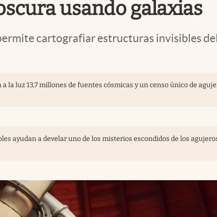
oscura usando galaxias
rmite cartografiar estructuras invisibles de
 a la luz 13,7 millones de fuentes cósmicas y un censo único de aguj
es ayudan a develar uno de los misterios escondidos de los agujero