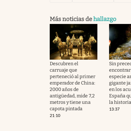
Más noticias de
hallazgo
Descubren el
Sin prece
carruaje que
encontrar
perteneció al primer
especie a
emperador de China:
gigante j
2000 años de
en los ac
antigüedad, mide 7,2
España qu
metros y tiene una
la histori
capota pintada
13:37
21:10