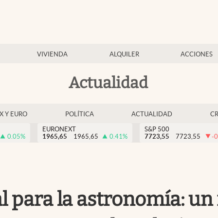
VIVIENDA
ALQUILER
ACCIONES
Actualidad
EX Y EURO
POLÍTICA
ACTUALIDAD
C
EURONEXT
S&P 500
0.05
%
1965,65
1965,65
0.41
%
7723,55
7723,55
-0
l para la astronomía: u