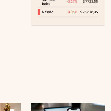
-0,17
%
$
7723,55
Index
-0,06
%
$
26.348,35
Nasdaq