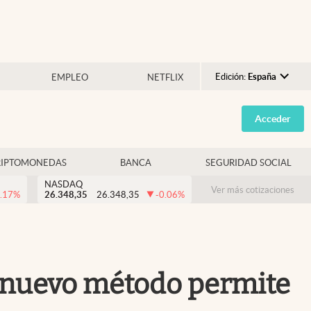
Edición:
España
EMPLEO
NETFLIX
Argentina
Acceder
España
México
RIPTOMONEDAS
BANCA
SEGURIDAD SOCIAL
USA
NASDAQ
Colombia
Ver más cotizaciones
.17
%
26.348,35
26.348,35
-0.06
%
Uruguay
n nuevo método permite