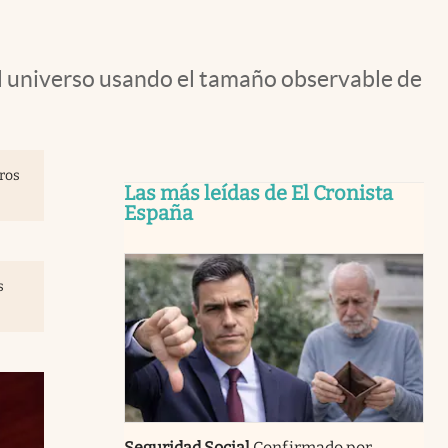
l universo usando el tamaño observable de
eros
Las más leídas de El Cronista
España
s
Seguridad Social
Confirmado por