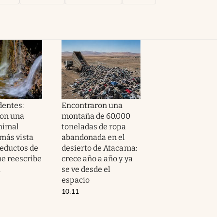
dentes:
Encontraron una
on una
montaña de 60.000
nimal
toneladas de ropa
amás vista
abandonada en el
ueductos de
desierto de Atacama:
e reescribe
crece año a año y ya
a
se ve desde el
espacio
10:11