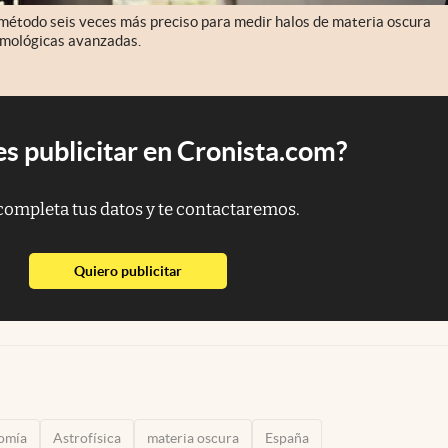
n método seis veces más preciso para medir halos de materia oscura
osmológicas avanzadas.
s publicitar en Cronista.com?
completa tus datos y te contactaremos.
abre en nueva pestaña
Quiero publicitar
omía
Astrofísica
materia oscura
España