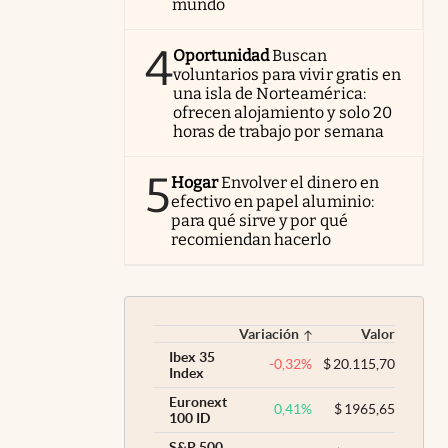
mundo
4
Oportunidad
Buscan
voluntarios para vivir gratis en
una isla de Norteamérica:
ofrecen alojamiento y solo 20
horas de trabajo por semana
5
Hogar
Envolver el dinero en
efectivo en papel aluminio:
para qué sirve y por qué
recomiendan hacerlo
Variación
Valor
Ibex 35
-0,32
%
$
20.115,70
Index
Euronext
0,41
%
$
1965,65
100 ID
S&P 500