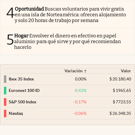
4
Oportunidad
Buscan voluntarios para vivir gratis
en una isla de Norteamérica: ofrecen alojamiento
y solo 20 horas de trabajo por semana
5
Hogar
Envolver el dinero en efectivo en papel
aluminio: para qué sirve y por qué recomiendan
hacerlo
Variación
Valor
0,00
%
$
20.180,40
Ibex 35 Index
0,41
%
$
1965,65
Euronext 100 ID
-0,17
%
$
7723,55
S&P 500 Index
-0,06
%
$
26.348,35
Nasdaq