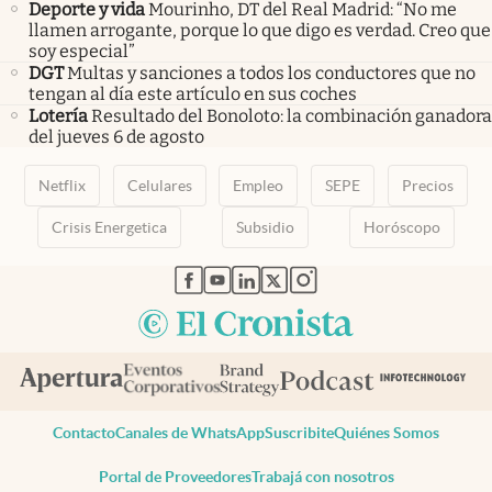
Deporte y vida
Mourinho, DT del Real Madrid: “No me
llamen arrogante, porque lo que digo es verdad. Creo que
soy especial”
DGT
Multas y sanciones a todos los conductores que no
tengan al día este artículo en sus coches
Lotería
Resultado del Bonoloto: la combinación ganadora
del jueves 6 de agosto
Netflix
Celulares
Empleo
SEPE
Precios
Crisis Energetica
Subsidio
Horóscopo
abre en nueva pestaña
abre en nueva pestaña
abre en nueva pestaña
abre en nueva pestaña
abre en nueva pestaña
Contacto
Canales de WhatsApp
Suscribite
Quiénes Somos
Portal de Proveedores
Trabajá con nosotros