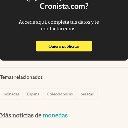
Cronista.com?
Accede aquí, completa tus datos y te
contactaremos.
abre en nueva pestaña
Quiero publicitar
Temas relacionados
monedas
España
Coleccionismo
pesetas
Más noticias de
monedas