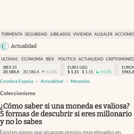
Últimas Noticias
TORMENTA
SEGURIDAD
JUBILADOS
VIVIENDA
ALQUILER
ACCIONE
Economía y finanzas
SOCIAL
Argentina
Actualidad
Política
España
Actualidad
ULTIMAS
ECONOMÍA
IBEX
POLÍTICA
ACTUALIDAD
CRIPTOMONE
México
NOTICIAS
Y
Y
IBEX 35
EURO-USD
EURO
Criptomonedas
20.180,4
20.180,4
0.00
%
$
1,15
$
1,15
0.01
%
USA
1965,
FINANZAS
EURO
Cronista España
Actualidad
Monedas
Colombia
España
Uruguay
Coleccionismo
¿Cómo saber si una moneda es valiosa?
5 formas de descubrir si eres millonario
y no lo sabes
Existen piezas que alcanzan precios muy elevados en