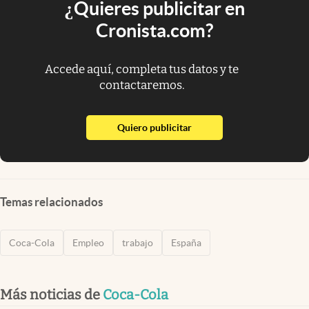
¿Quieres publicitar en
Cronista.com?
Accede aquí, completa tus datos y te
contactaremos.
abre en nueva pestaña
Quiero publicitar
Temas relacionados
Coca-Cola
Empleo
trabajo
España
Más noticias de
Coca-Cola