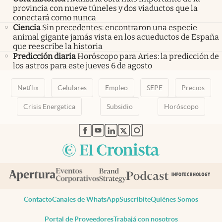
provincia con nueve túneles y dos viaductos que la
conectará como nunca
Ciencia
Sin precedentes: encontraron una especie
animal gigante jamás vista en los acueductos de España
que reescribe la historia
Predicción diaria
Horóscopo para Aries: la predicción de
los astros para este jueves 6 de agosto
Netflix
Celulares
Empleo
SEPE
Precios
Crisis Energetica
Subsidio
Horóscopo
abre en nueva pestaña
abre en nueva pestaña
abre en nueva pestaña
abre en nueva pestaña
abre en nueva pestaña
Contacto
Canales de WhatsApp
Suscribite
Quiénes Somos
Portal de Proveedores
Trabajá con nosotros