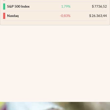
1,79
%
$
7736,52
S&P 500 Index
-0,83
%
$
26.363,44
Nasdaq