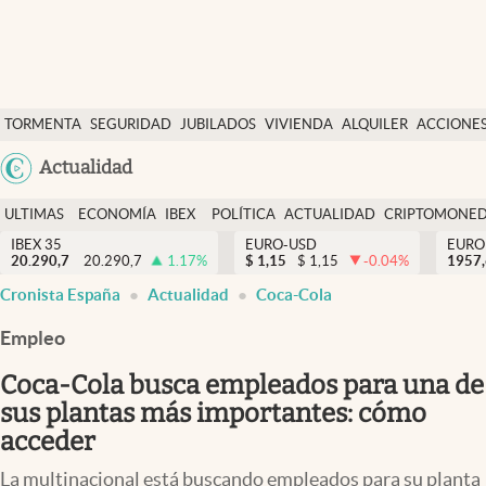
Últimas Noticias
TORMENTA
SEGURIDAD
JUBILADOS
VIVIENDA
ALQUILER
ACCIONE
Economía y finanzas
SOCIAL
Argentina
Actualidad
Política
España
Actualidad
ULTIMAS
ECONOMÍA
IBEX
POLÍTICA
ACTUALIDAD
CRIPTOMONE
México
NOTICIAS
Y
Y
IBEX 35
EURO-USD
EURO
Criptomonedas
20.290,7
20.290,7
1.17
%
$
1,15
$
1,15
-0.04
%
USA
1957
FINANZAS
EURO
Cronista España
Actualidad
Coca-Cola
Colombia
España
Uruguay
Empleo
Coca-Cola busca empleados para una de
sus plantas más importantes: cómo
acceder
La multinacional está buscando empleados para su planta