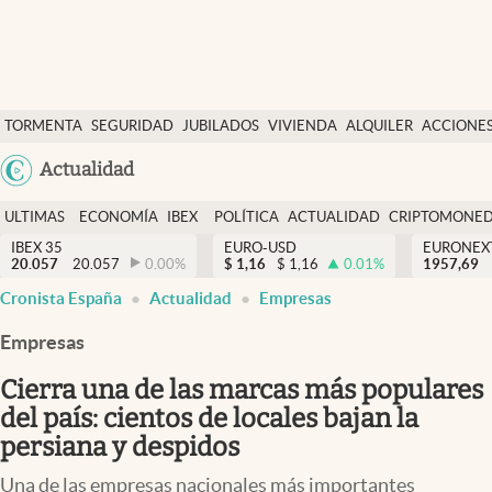
Últimas Noticias
TORMENTA
SEGURIDAD
JUBILADOS
VIVIENDA
ALQUILER
ACCIONE
Economía y finanzas
SOCIAL
Argentina
Actualidad
Política
España
Actualidad
ULTIMAS
ECONOMÍA
IBEX
POLÍTICA
ACTUALIDAD
CRIPTOMONE
México
NOTICIAS
Y
Y
IBEX 35
EURO-USD
EURONEX
Criptomonedas
20.057
20.057
0.00
%
$
1,16
$
1,16
0.01
%
1957,69
USA
FINANZAS
EURO
Cronista España
Actualidad
Empresas
Colombia
España
Uruguay
Empresas
Cierra una de las marcas más populares
del país: cientos de locales bajan la
persiana y despidos
Una de las empresas nacionales más importantes