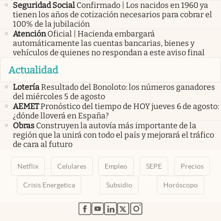
Seguridad Social
Confirmado | Los nacidos en 1960 ya
tienen los años de cotización necesarios para cobrar el
100% de la jubilación
Atención
Oficial | Hacienda embargará
automáticamente las cuentas bancarias, bienes y
vehículos de quienes no respondan a este aviso final
Actualidad
Lotería
Resultado del Bonoloto: los números ganadores
del miércoles 5 de agosto
AEMET
Pronóstico del tiempo de HOY jueves 6 de agosto:
¿dónde lloverá en España?
Obras
Construyen la autovía más importante de la
región que la unirá con todo el país y mejorará el tráfico
de cara al futuro
Netflix
Celulares
Empleo
SEPE
Precios
Crisis Energetica
Subsidio
Horóscopo
abre en nueva pestaña
abre en nueva pestaña
abre en nueva pestaña
abre en nueva pestaña
abre en nueva pestaña