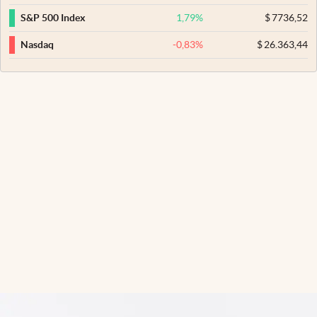
1,79
%
$
7736,52
S&P 500 Index
-0,83
%
$
26.363,44
Nasdaq