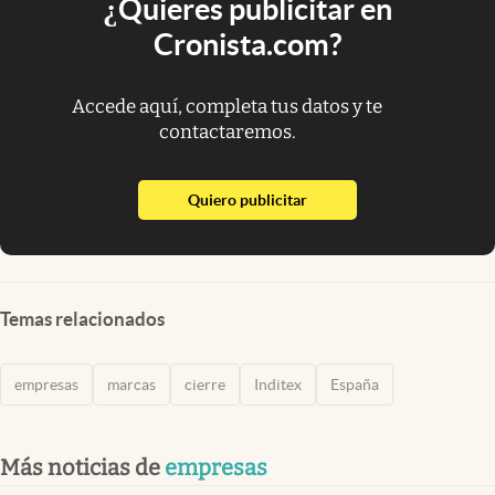
¿Quieres publicitar en
Cronista.com?
Accede aquí, completa tus datos y te
contactaremos.
abre en nueva pestaña
Quiero publicitar
Temas relacionados
empresas
marcas
cierre
Inditex
España
Más noticias de
empresas