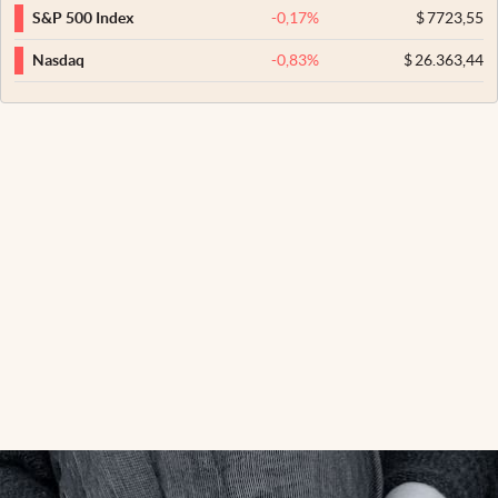
-0,17
%
$
7723,55
S&P 500 Index
-0,83
%
$
26.363,44
Nasdaq