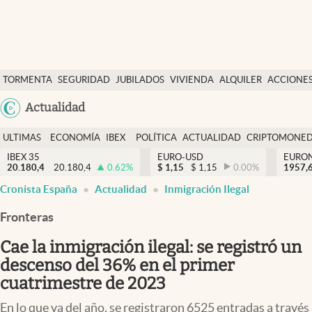
Últimas Noticias
TORMENTA
SEGURIDAD
JUBILADOS
VIVIENDA
ALQUILER
ACCIONE
Economía y finanzas
SOCIAL
Argentina
Actualidad
Política
España
Actualidad
ULTIMAS
ECONOMÍA
IBEX
POLÍTICA
ACTUALIDAD
CRIPTOMONE
México
NOTICIAS
Y
Y
IBEX 35
EURO-USD
EURO
Criptomonedas
20.180,4
20.180,4
0.62
%
$
1,15
$
1,15
0.00
%
USA
1957,
FINANZAS
EURO
abre en nueva pestaña
abre en nueva pestaña
Cronista España
Actualidad
Inmigración Ilegal
Colombia
España
Uruguay
Fronteras
Cae la inmigración ilegal: se registró un
descenso del 36% en el primer
cuatrimestre de 2023
En lo que va del año, se registraron 6525 entradas a través