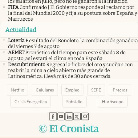
los salarios en julio, pero no le ganaron a la inflación
FIFA
Confirmado | El Gobierno responde al reclamo por
la final del Mundial 2030 y fija su postura sobre España y
Marruecos
Actualidad
Lotería
Resultado del Bonoloto: la combinación ganadora
del viernes 7 de agosto
AEMET
Pronóstico del tiempo para este sábado 8 de
agosto: así estará el clima en toda España
Descubrimiento
Regresa la fiebre del oro y sueñan con
reabrir la mina a cielo abierto más grande de
Latinoamérica. Llevá más de 30 años cerrada
Netflix
Celulares
Empleo
SEPE
Precios
Crisis Energetica
Subsidio
Horóscopo
abre en nueva pestaña
abre en nueva pestaña
abre en nueva pestaña
abre en nueva pestaña
abre en nueva pestaña