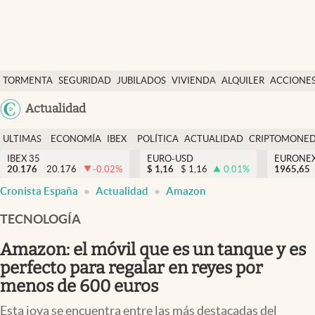
Últimas Noticias
TORMENTA
SEGURIDAD
JUBILADOS
VIVIENDA
ALQUILER
ACCIONE
Economía y finanzas
SOCIAL
Argentina
Actualidad
Política
España
Actualidad
ULTIMAS
ECONOMÍA
IBEX
POLÍTICA
ACTUALIDAD
CRIPTOMONE
México
NOTICIAS
Y
Y
IBEX 35
EURO-USD
EURONE
Criptomonedas
20.176
20.176
-0.02
%
$
1,16
$
1,16
0.01
%
USA
1965,65
FINANZAS
EURO
Cronista España
Actualidad
Amazon
Colombia
España
Uruguay
TECNOLOGÍA
Amazon: el móvil que es un tanque y es
perfecto para regalar en reyes por
menos de 600 euros
Esta joya se encuentra entre las más destacadas del