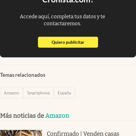
Accede aquí, completa tus datos y te
contactaremos.
abre en nueva pestaña
Quiero publicitar
Temas relacionados
Amazon
Smartphone
España
Más noticias de
Amazon
Confirmado | Venden casas