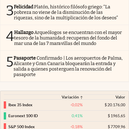
3
Felicidad
Platón, histórico filósofo griego: “La
pobreza no viene de la disminución de las
riquezas, sino de la multiplicación de los deseos”
4
Hallazgo
Arqueólogos se encuentran con el mayor
tesoro de la humanidad: recuperan del fondo del
mar una de las 7 maravillas del mundo
5
Pasaporte
Confirmado | Los aeropuertos de Palma,
Alicante y Gran Canaria bloquearán la entrada y
salida a quienes posterguen la renovación del
pasaporte
Variación
Valor
-0,02
%
$
20.176,00
Ibex 35 Index
0,41
%
$
1965,65
Euronext 100 ID
-0,18
%
$
7709,96
S&P 500 Index