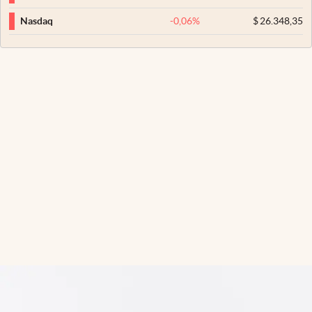
-0,06
%
$
26.348,35
Nasdaq