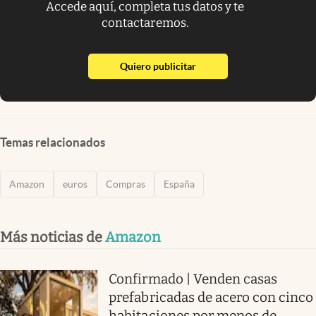
Accede aquí, completa tus datos y te
contactaremos.
abre en nueva pestaña
Quiero publicitar
Temas relacionados
Amazon
euros
Compras
España
Más noticias de
Amazon
Confirmado | Venden casas
prefabricadas de acero con cinco
habitaciones por menos de