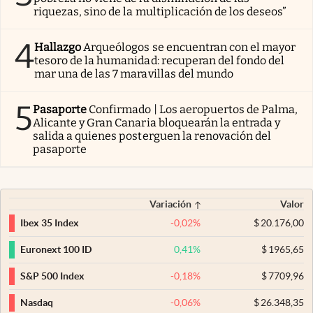
riquezas, sino de la multiplicación de los deseos”
4
Hallazgo
Arqueólogos se encuentran con el mayor
tesoro de la humanidad: recuperan del fondo del
mar una de las 7 maravillas del mundo
5
Pasaporte
Confirmado | Los aeropuertos de Palma,
Alicante y Gran Canaria bloquearán la entrada y
salida a quienes posterguen la renovación del
pasaporte
Variación
Valor
-0,02
%
$
20.176,00
Ibex 35 Index
0,41
%
$
1965,65
Euronext 100 ID
-0,18
%
$
7709,96
S&P 500 Index
-0,06
%
$
26.348,35
Nasdaq