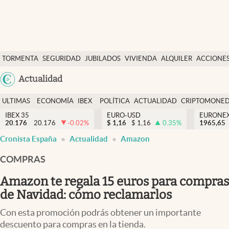
Últimas Noticias
TORMENTA
SEGURIDAD
JUBILADOS
VIVIENDA
ALQUILER
ACCIONE
Economía y finanzas
SOCIAL
Argentina
Actualidad
Política
España
Actualidad
ULTIMAS
ECONOMÍA
IBEX
POLÍTICA
ACTUALIDAD
CRIPTOMONE
México
NOTICIAS
Y
Y
IBEX 35
EURO-USD
EURONE
Criptomonedas
20.176
20.176
-0.02
%
$
1,16
$
1,16
0.35
%
USA
1965,65
FINANZAS
EURO
Cronista España
Actualidad
Amazon
Colombia
España
Uruguay
COMPRAS
Amazon te regala 15 euros para compras
de Navidad: cómo reclamarlos
Con esta promoción podrás obtener un importante
descuento para compras en la tienda.