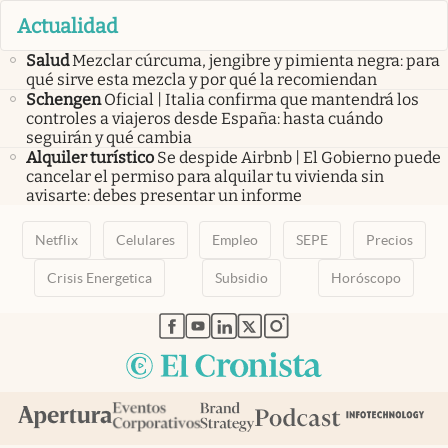
Actualidad
Salud
Mezclar cúrcuma, jengibre y pimienta negra: para
qué sirve esta mezcla y por qué la recomiendan
Schengen
Oficial | Italia confirma que mantendrá los
controles a viajeros desde España: hasta cuándo
seguirán y qué cambia
Alquiler turístico
Se despide Airbnb | El Gobierno puede
cancelar el permiso para alquilar tu vivienda sin
avisarte: debes presentar un informe
Netflix
Celulares
Empleo
SEPE
Precios
Crisis Energetica
Subsidio
Horóscopo
abre en nueva pestaña
abre en nueva pestaña
abre en nueva pestaña
abre en nueva pestaña
abre en nueva pestaña