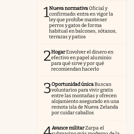
1
Nueva normativa
Oficial y
confirmado: entra en vigor la
ley que prohíbe mantener
perros y gatos de forma
habitual en balcones, sótanos,
terrazas y patios
2
Hogar
Envolver el dinero en
efectivo en papel aluminio:
para qué sirve y por qué
recomiendan hacerlo
3
Oportunidad única
Buscan
voluntarios para vivir gratis
entre las montañas y ofrecen
alojamiento asegurado en una
remota isla de Nueva Zelanda
por cuidar caballos
4
Avance militar
Zarpa el
submarino más moderno de la