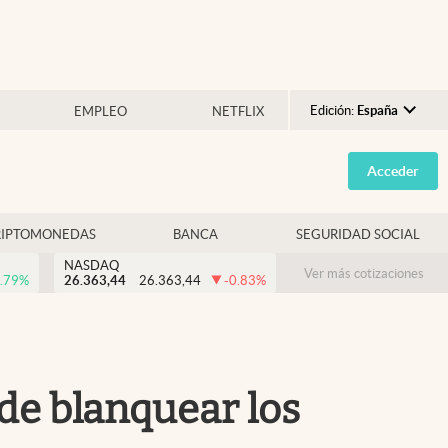
Edición:
España
EMPLEO
NETFLIX
Argentina
Acceder
España
México
RIPTOMONEDAS
BANCA
SEGURIDAD SOCIAL
USA
NASDAQ
Colombia
Ver más cotizaciones
.79
%
26.363,44
26.363,44
-0.83
%
Uruguay
de blanquear los