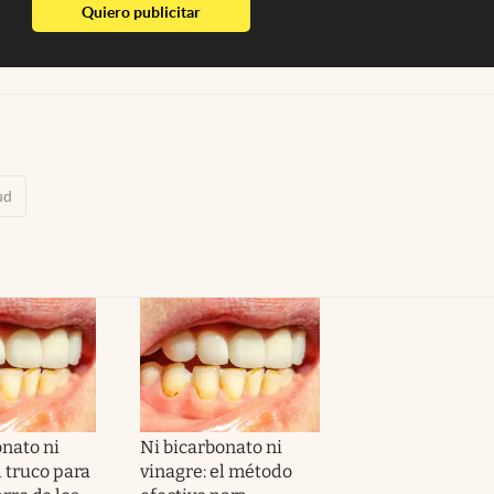
abre en nueva pestaña
Quiero publicitar
ud
onato ni
Ni bicarbonato ni
l truco para
vinagre: el método