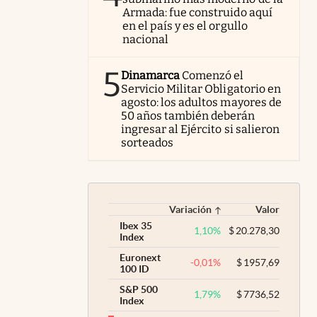
Armada: fue construido aquí
en el país y es el orgullo
nacional
5
Dinamarca
Comenzó el
Servicio Militar Obligatorio en
agosto: los adultos mayores de
50 años también deberán
ingresar al Ejército si salieron
sorteados
Variación
Valor
Ibex 35
1,10
%
$
20.278,30
Index
Euronext
-0,01
%
$
1957,69
100 ID
S&P 500
1,79
%
$
7736,52
Index