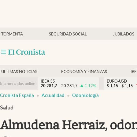
Últimas Noticias
TORMENTA
SEGURIDAD SOCIAL
JUBILADOS
Economía y finanzas
Política
Actualidad
Criptomonedas
ULTIMAS NOTICIAS
ECONOMÍA Y FINANZAS
IB
IBEX 35
EURO-USD
Ir a mercados online
20.281,7
20.281,7
1.12
%
$
1,15
$
1,15
Cronista España
Actualidad
Odontología
Salud
Almudena Herraiz, odont