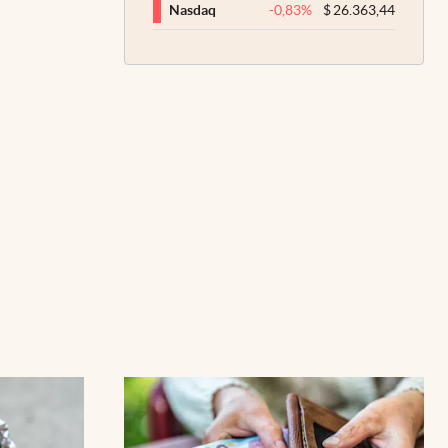
-0,83
%
$
26.363,44
Nasdaq