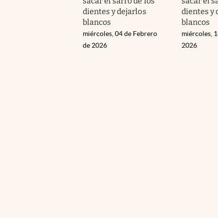
sacar el sarro de los
sacar el s
dientes y dejarlos
dientes y 
blancos
blancos
miércoles, 04 de Febrero
miércoles, 
de 2026
2026