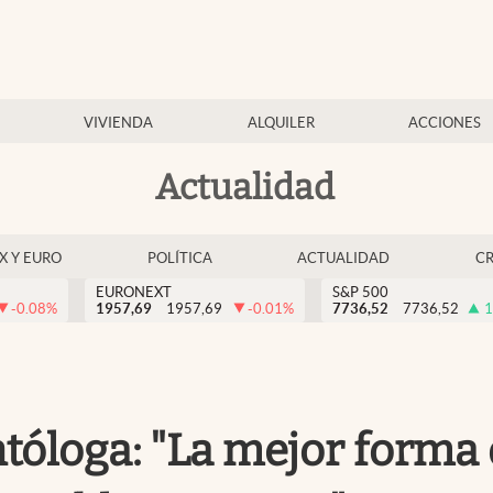
VIVIENDA
ALQUILER
ACCIONES
Actualidad
EX Y EURO
POLÍTICA
ACTUALIDAD
C
EURONEXT
S&P 500
-0.08
%
1957,69
1957,69
-0.01
%
7736,52
7736,52
1
óloga: "La mejor forma 