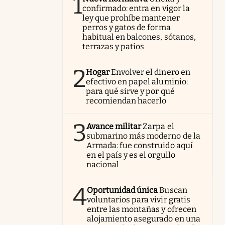
1
confirmado: entra en vigor la
ley que prohíbe mantener
perros y gatos de forma
habitual en balcones, sótanos,
terrazas y patios
2
Hogar
Envolver el dinero en
efectivo en papel aluminio:
para qué sirve y por qué
recomiendan hacerlo
3
Avance militar
Zarpa el
submarino más moderno de la
Armada: fue construido aquí
en el país y es el orgullo
nacional
4
Oportunidad única
Buscan
voluntarios para vivir gratis
entre las montañas y ofrecen
alojamiento asegurado en una