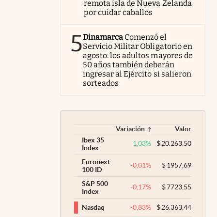
remota isla de Nueva Zelanda
por cuidar caballos
5
Dinamarca
Comenzó el
Servicio Militar Obligatorio en
agosto: los adultos mayores de
50 años también deberán
ingresar al Ejército si salieron
sorteados
Variación
Valor
Ibex 35
1,03
%
$
20.263,50
Index
Euronext
-0,01
%
$
1957,69
100 ID
S&P 500
-0,17
%
$
7723,55
Index
-0,83
%
$
26.363,44
Nasdaq