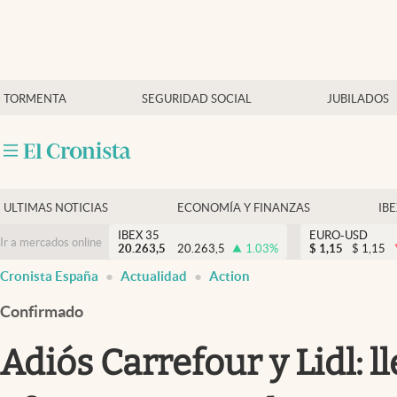
Últimas Noticias
TORMENTA
SEGURIDAD SOCIAL
JUBILADOS
Economía y finanzas
Política
Actualidad
Criptomonedas
ULTIMAS NOTICIAS
ECONOMÍA Y FINANZAS
IB
IBEX 35
EURO-USD
Ir a mercados online
20.263,5
20.263,5
1.03
%
$
1,15
$
1,15
Cronista España
Actualidad
Action
Confirmado
Adiós Carrefour y Lidl: