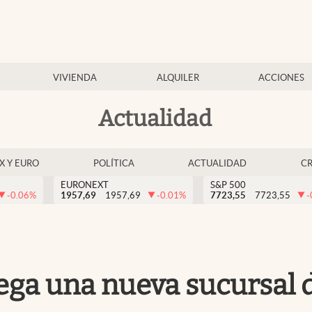
VIVIENDA
ALQUILER
ACCIONES
Actualidad
EX Y EURO
POLÍTICA
ACTUALIDAD
C
EURONEXT
S&P 500
-0.06
%
1957,69
1957,69
-0.01
%
7723,55
7723,55
-
 llega una nueva sucursa