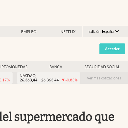
Edición:
España
EMPLEO
NETFLIX
Argentina
Acceder
España
México
RIPTOMONEDAS
BANCA
SEGURIDAD SOCIAL
USA
NASDAQ
Colombia
Ver más cotizaciones
0.17
%
26.363,44
26.363,44
-0.83
%
Uruguay
l del supermercado que