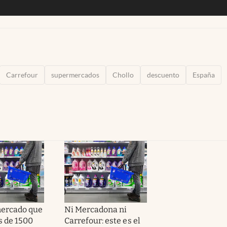
Carrefour
supermercados
Chollo
descuento
España
mercado que
Ni Mercadona ni
 de 1500
Carrefour: este es el