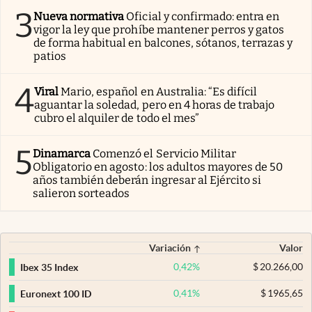
3
Nueva normativa
Oficial y confirmado: entra en
vigor la ley que prohíbe mantener perros y gatos
de forma habitual en balcones, sótanos, terrazas y
patios
4
Viral
Mario, español en Australia: “Es difícil
aguantar la soledad, pero en 4 horas de trabajo
cubro el alquiler de todo el mes”
5
Dinamarca
Comenzó el Servicio Militar
Obligatorio en agosto: los adultos mayores de 50
años también deberán ingresar al Ejército si
salieron sorteados
Variación
Valor
0,42
%
$
20.266,00
Ibex 35 Index
0,41
%
$
1965,65
Euronext 100 ID