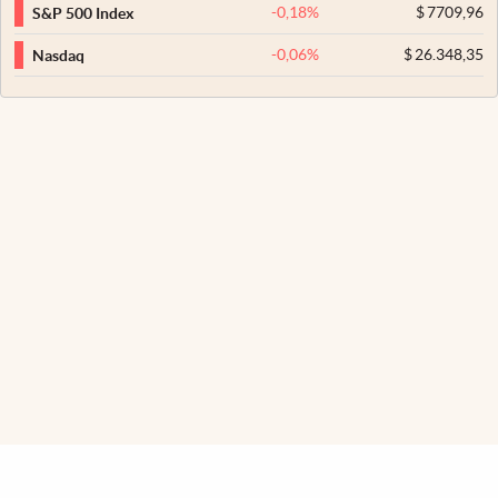
-0,18
%
$
7709,96
S&P 500 Index
-0,06
%
$
26.348,35
Nasdaq