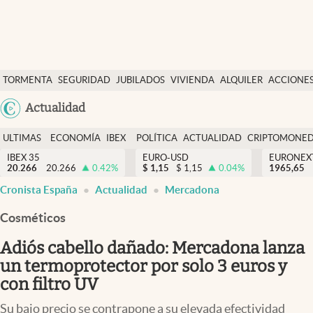
Últimas Noticias
TORMENTA
SEGURIDAD
JUBILADOS
VIVIENDA
ALQUILER
ACCIONE
Economía y finanzas
SOCIAL
Argentina
Actualidad
Política
España
Actualidad
ULTIMAS
ECONOMÍA
IBEX
POLÍTICA
ACTUALIDAD
CRIPTOMONE
México
NOTICIAS
Y
Y
IBEX 35
EURO-USD
EURONEX
Criptomonedas
20.266
20.266
0.42
%
$
1,15
$
1,15
0.04
%
1965,65
USA
FINANZAS
EURO
Cronista España
Actualidad
Mercadona
Colombia
España
Uruguay
Cosméticos
Adiós cabello dañado: Mercadona lanza
un termoprotector por solo 3 euros y
con filtro UV
Su bajo precio se contrapone a su elevada efectividad