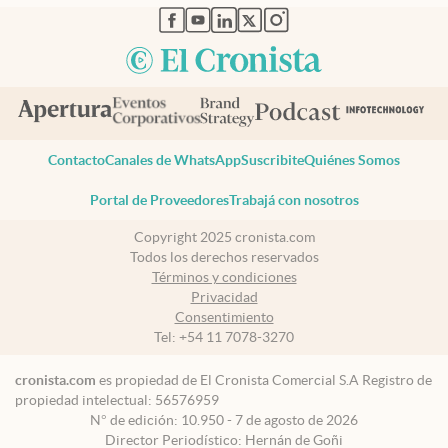
abre en nueva pestaña
abre en nueva pestaña
abre en nueva pestaña
abre en nueva pestaña
abre en nueva pestaña
Contacto
Canales de WhatsApp
Suscribite
Quiénes Somos
Portal de Proveedores
Trabajá con nosotros
Copyright 2025 cronista.com
Todos los derechos reservados
Términos y condiciones
Privacidad
Consentimiento
Tel:
+54 11 7078-3270
cronista.com
es propiedad de El Cronista Comercial S.A Registro de
propiedad intelectual: 56576959
N° de edición: 10.950 - 7 de agosto de 2026
Director Periodístico: Hernán de Goñi