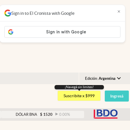
×
Sign in to El Cronista with Google
Edición:
Argentina
¡Navegá sin limites!
Argentina
Suscribite x $999
Ingresá
España
México
abre
DÓLAR BNA
$
1520
0.00
%
DÓLAR BLUE
$
1525
USA
Colombia