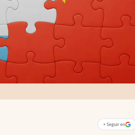
+
Seguir
en
abre en nueva p