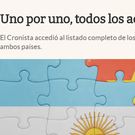
Infotechnology
Uno por uno, todos los 
Clase
Clima
El Cronista accedió al listado completo de lo
Mundial 2026
ambos países.
Eventos Corporativos
El Cronista Studio
Mediakit
abre en nueva pestaña