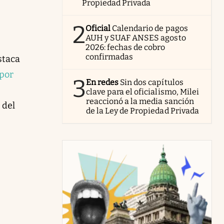
Propiedad Privada
2
Oficial
Calendario de pagos
AUH y SUAF ANSES agosto
2026: fechas de cobro
confirmadas
staca
por
3
En redes
Sin dos capítulos
clave para el oficialismo, Milei
reaccionó a la media sanción
 del
de la Ley de Propiedad Privada