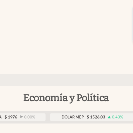
Economía y Política
76
0.00
%
DÓLAR MEP
$
1526,03
0.43
%