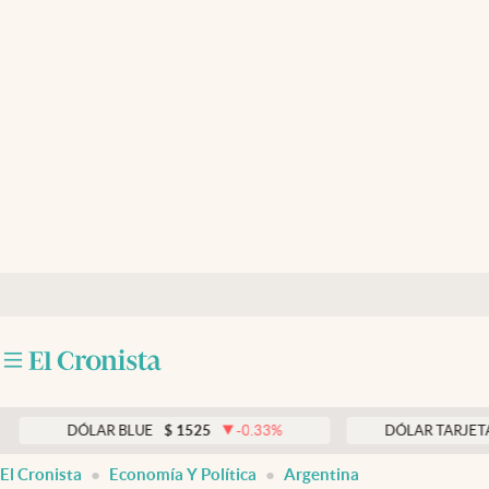
Últimas noticias
Dólar
Members
Economía y Política
Finanzas y Mercados
Mercados Online
Negocios
Columnistas
Otras secciones
DÓLAR BLUE
$
1525
-0.33
%
DÓLAR TARJETA
$
19
Apertura
El Cronista
Economía Y Política
Argentina