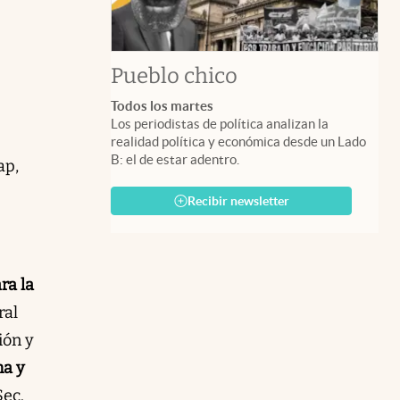
Pueblo chico
Todos los martes
Los periodistas de política analizan la
realidad política y económica desde un Lado
B: el de estar adentro.
ap,
Recibir newsletter
ra la
ral
ión y
na y
Sec.