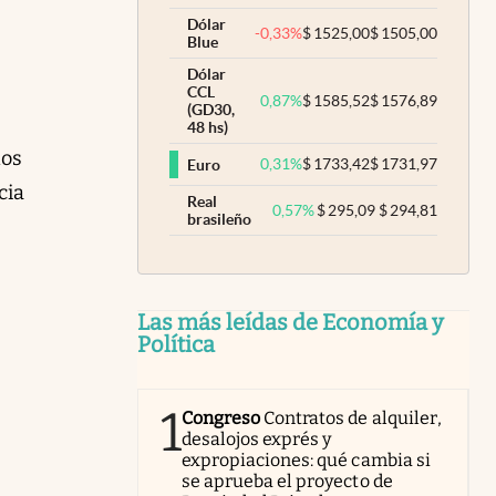
Dólar
-0,33
%
$
1525,00
$
1505,00
Blue
Dólar
CCL
0,87
%
$
1585,52
$
1576,89
(GD30,
48 hs)
dos
0,31
%
$
1733,42
$
1731,97
Euro
cia
Real
0,57
%
$
295,09
$
294,81
brasileño
Las más leídas de Economía y
Política
1
Congreso
Contratos de alquiler,
desalojos exprés y
expropiaciones: qué cambia si
se aprueba el proyecto de