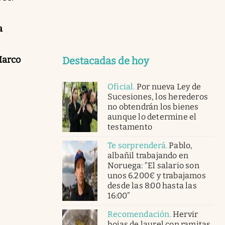
a
Marco
Destacadas de hoy
Oficial
.
Por nueva Ley de
Sucesiones, los herederos
no obtendrán los bienes
aunque lo determine el
testamento
Te sorprenderá
.
Pablo,
albañil trabajando en
Noruega: “El salario son
unos 6.200€ y trabajamos
desde las 8:00 hasta las
16:00”
Recomendación
.
Hervir
hojas de laurel con ramitas