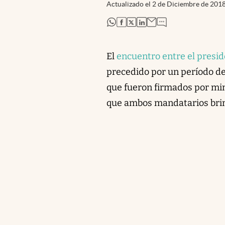
Actualizado el
2 de Diciembre de 201
abre en nueva pestaña
abre en nueva pestaña
abre en nueva pestaña
abre en nueva pestaña
El
encuentro entre el preside
precedido por un período de
que fueron firmados por min
que ambos mandatarios brind