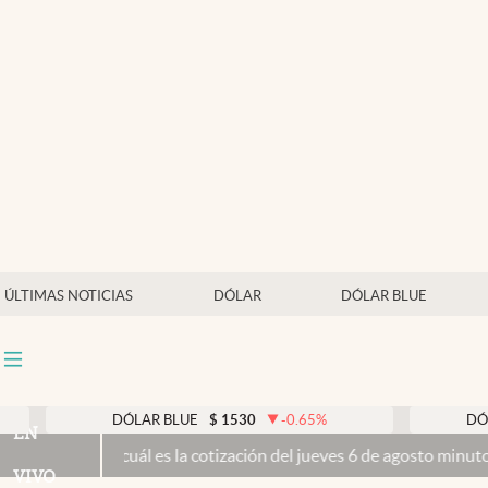
Últimas noticias
Dólar
Members
Economía y Política
Finanzas y Mercados
Mercados Online
ÚLTIMAS NOTICIAS
DÓLAR
DÓLAR BLUE
Negocios
Columnistas
Otras secciones
DÓLAR BLUE
$
1530
-0.65
%
DÓLAR T
EN
ue hoy: cuál es la cotización del jueves 6 de agosto minuto a minut
Apertura
VIVO