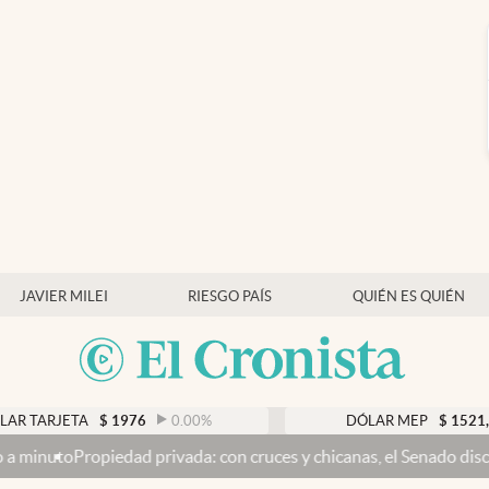
JAVIER MILEI
RIESGO PAÍS
QUIÉN ES QUIÉN
ARJETA
$
1976
0.00
%
DÓLAR MEP
$
1521,52
o
Propiedad privada: con cruces y chicanas, el Senado discute el pr