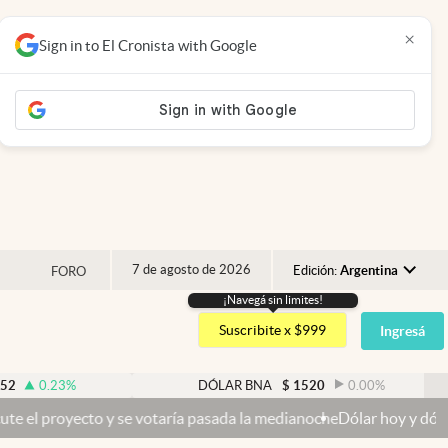
×
Sign in to El Cronista with Google
7 de agosto de 2026
Edición:
Argentina
FORO
¡Navegá sin limites!
Argentina
Suscribite x $999
Ingresá
España
México
0.23
%
DÓLAR BNA
$
1520
0.00
%
USA
oyecto y se votaría pasada la medianoche
Dólar hoy y dólar blue ho
Colombia