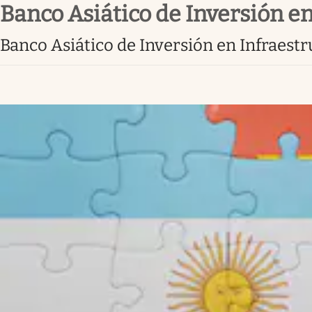
Banco Asiático de Inversión e
Infotechnology
Clase
Banco Asiático de Inversión en Infraest
Clima
Mundial 2026
Eventos Corporativos
El Cronista Studio
Mediakit
abre en nueva pestaña