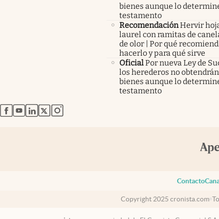
bienes aunque lo determine
testamento
Recomendación
Hervir hoj
laurel con ramitas de canel
de olor | Por qué recomien
hacerlo y para qué sirve
Oficial
Por nueva Ley de Su
los herederos no obtendrán
bienes aunque lo determine
testamento
abre en nueva pestaña
abre en nueva pestaña
abre en nueva pestaña
abre en nueva pestaña
abre en nueva pestaña
Contacto
Cana
Copyright 2025 cronista.com
To