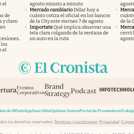
 el
agosto minuto a minuto
agost
Mercado cambiario
Dólar hoy: a
Merca
as de
cuánto cotiza el oficial en los bancos
cuánto
a y clavo
de la City este viernes 7 de agosto
de la 
dan
Importate
Qué implica observar una
Merca
tela clara colgando de la ventana de
cerró 
cesiones,
un auto en la ruta
agost
 los
 el
les de WhatsApp
Suscribite
Quiénes Somos
Portal de Proveedores
Trabaj
dos los derechos reservados
Términos y condiciones
Privacidad
Consen