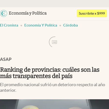
Argentina
Economía y Política
Suscribite x $999
Últimas noticias
España
abre en nueva pestaña
El Cronista
Economía Y Política
Córdoba
México
Dólar
USA
Members
Colombia
Ad
Economía y Política
Uruguay
Finanzas y Mercados
ASAP
Mercados Online
Ranking de provincias: cuáles son las
más transparentes del país
Negocios
Columnistas
El promedio nacional sufrió un deterioro respecto al año
anterior.
Otras secciones
Apertura