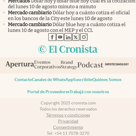
Mercados
Dólar hoy y dólar blue hoy: cuál es la cotización
del lunes 10 de agosto minuto a minuto
Mercado cambiario
Dólar hoy: a cuánto cotiza el oficial
en los bancos de la City este lunes 10 de agosto
Mercado cambiario
Dólar blue hoy: a cuánto cotiza el
lunes 10 de agosto con el MEP y el CCL
abre en nueva pestaña
abre en nueva pestaña
abre en nueva pestaña
abre en nueva pestaña
abre en nueva pestaña
Contacto
Canales de WhatsApp
Suscribite
Quiénes Somos
Portal de Proveedores
Trabajá con nosotros
Copyright 2025 cronista.com
Todos los derechos reservados
Términos y condiciones
Privacidad
Consentimiento
Tel:
+54 11 7078-3270