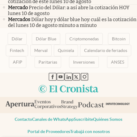
cotización de este lunes 10 de agosto
Mercado
Precio del Dólar: a así abre la cotización HOY
lunes 10 de agosto
Mercados
Dólar hoy y dólar blue hoy: cuál es la cotización
del lunes 10 de agosto minuto a minuto
Dólar
Dólar Blue
Criptomonedas
Bitcoin
Fintech
Merval
Quiniela
Calendario de feriados
AFIP
Paritarias
Inversiones
ANSES
abre en nueva pestaña
abre en nueva pestaña
abre en nueva pestaña
abre en nueva pestaña
abre en nueva pestaña
Contacto
Canales de WhatsApp
Suscribite
Quiénes Somos
Portal de Proveedores
Trabajá con nosotros