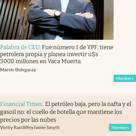
Palabra de CEO
.
Fue número 1 de YPF, tiene
petrolera propia y planea invertir u$s
3000 millones en Vaca Muerta
Martín Bidegaray
Members
Financial Times
.
El petróleo baja, pero la nafta y el
gasoil no: el cuello de botella que mantiene los
precios por las nubes
Verity Ratcliffe
y
Jamie Smyth
Members