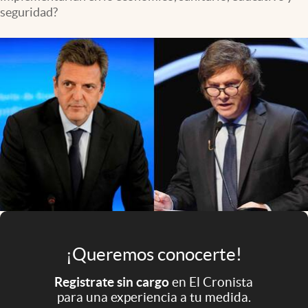
Infotechnology
seguridad?
Clase
Clima
Mundial 2026
Eventos Corporativos
El Cronista Studio
Mediakit
abre en nueva pestaña
Argentina
¡Queremos conocerte!
Registrate sin cargo
en El Cronista
para una experiencia a tu medida.