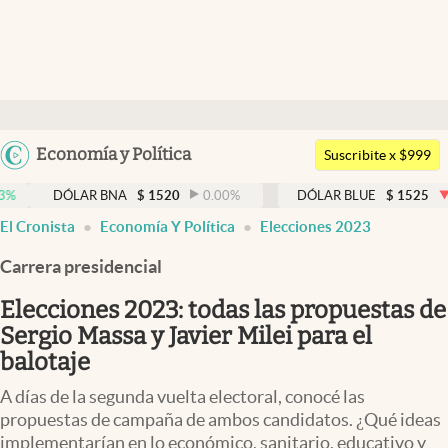
Últimas noticias
Dólar
Argentina
Economía y Política
Members
Suscribite x $999
España
Economía y Política
LAR BNA
$
1520
0.00
%
DÓLAR BLUE
$
1525
-0.33
%
México
El Cronista
Economía Y Política
Elecciones 2023
Finanzas y Mercados
USA
Carrera presidencial
Mercados Online
Colombia
Uruguay
Elecciones 2023: todas las propuestas de
Negocios
Sergio Massa y Javier Milei para el
Columnistas
balotaje
Otras secciones
A días de la segunda vuelta electoral, conocé las
propuestas de campaña de ambos candidatos. ¿Qué ideas
Apertura
implementarían en lo económico, sanitario, educativo y