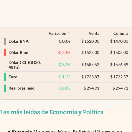
Variación
Venta
Compra
0,00
%
$
1520,00
$
1470,00
Dólar BNA
-0,33
%
$
1525,00
$
1505,00
Dólar Blue
Dólar CCL (GD30,
0,87
%
$
1585,52
$
1576,89
48 hs)
0,11
%
$
1733,87
$
1732,57
Euro
0,03
%
$
294,91
$
294,71
Real brasileño
Las más leídas de Economía y Política
Encuesta
Midieron a Macri, Bullrich y Villarruel en