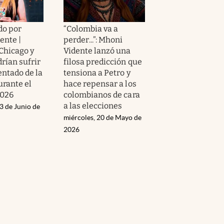
do por
“Colombia va a
ente |
perder...”: Mhoni
Chicago y
Vidente lanzó una
rían sufrir
filosa predicción que
entado de la
tensiona a Petro y
urante el
hace repensar a los
2026
colombianos de cara
a las elecciones
3 de Junio de
miércoles, 20 de Mayo de
2026