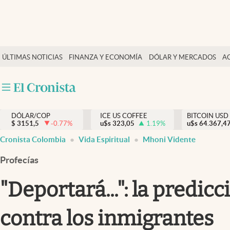
Finanzas y economía
ÚLTIMAS NOTICIAS
FINANZA Y ECONOMÍA
DÓLAR Y MERCADOS
A
Salud y nutrición
Vida espiritual
Actualidad
DÓLAR/COP
ICE US COFFEE
BITCOIN USD
Tiempo libre
$
3151,5
-0.77
%
u$s
323,05
1.19
%
u$s
64.367,4
Dólar y mercados
Cronista Colombia
Vida Espiritual
Mhoni Vidente
Curiosidades
Profecías
"Deportará...": la pred
contra los inmigrantes