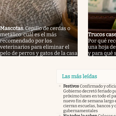
Mascotas
.
Cepillo de cerdas o
metálico: cuál es el más
Trucos cas
recomendado por los
Por qué re
veterinarios para eliminar el
una hoja de 
pelo de perros y gatos de la casa
y para qué 
Las más leídas
Festivos
Confirmado y oficia
Gobierno decretó feriado pa
próximo lunes en todo el pa
nuevo fin de semana largo 
cierran escuelas, bancos y 
gubernamentales
No todos lo saben
Colocar e