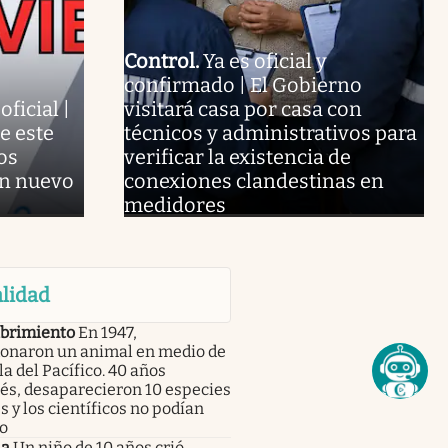
Control
.
Ya es oficial y
confirmado | El Gobierno
ficial |
visitará casa por casa con
e este
técnicos y administrativos para
os
verificar la existencia de
un nuevo
conexiones clandestinas en
medidores
lidad
brimiento
En 1947,
onaron un animal en medio de
la del Pacífico. 40 años
és, desaparecieron 10 especies
s y los científicos no podían
o
ia
Un niño de 10 años crió