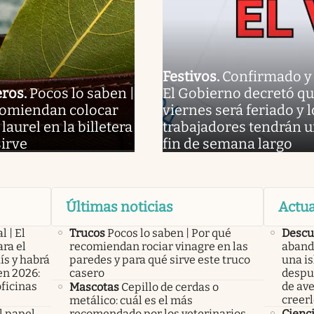
Festivos
.
Confirmado y o
eros
.
Pocos lo saben |
El Gobierno decretó qu
comiendan colocar
viernes será feriado y l
laurel en la billetera
trabajadores tendrán 
sirve
fin de semana largo
Últimas noticias
Actua
l | El
Trucos
Pocos lo saben | Por qué
Descu
ra el
recomiendan rociar vinagre en las
aband
ís y habrá
paredes y para qué sirve este truco
una is
en 2026:
casero
despu
oficinas
de ave
Mascotas
Cepillo de cerdas o
creerl
metálico: cuál es el más
l papel
recomendado por los veterinarios
Cienc