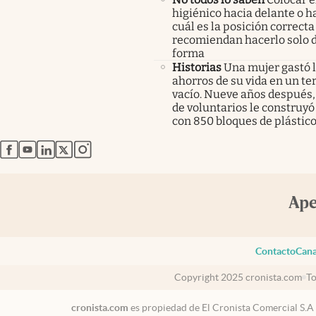
higiénico hacia delante o ha
cuál es la posición correcta
recomiendan hacerlo solo 
forma
Historias
Una mujer gastó 
ahorros de su vida en un te
vacío. Nueve años después,
de voluntarios le construyó
con 850 bloques de plástico
abre en nueva pestaña
abre en nueva pestaña
abre en nueva pestaña
abre en nueva pestaña
abre en nueva pestaña
Contacto
Cana
Copyright 2025 cronista.com
To
cronista.com
es propiedad de El Cronista Comercial S.A