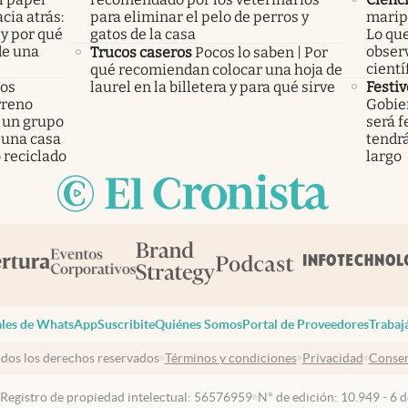
cia atrás:
para eliminar el pelo de perros y
marip
 y por qué
gatos de la casa
Lo que
de una
observ
Trucos caseros
Pocos lo saben | Por
cientí
qué recomiendan colocar una hoja de
los
laurel en la billetera y para qué sirve
Festiv
rreno
Gobier
 un grupo
será f
 una casa
tendr
 reciclado
largo
les de WhatsApp
Suscribite
Quiénes Somos
Portal de Proveedores
Trabaj
dos los derechos reservados
Términos y condiciones
Privacidad
Consen
 Registro de propiedad intelectual: 56576959
N° de edición: 10.949 - 6 