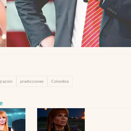
gración
predicciones
Colombia
e