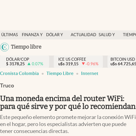
Finanzas y economía
ÚLTIMAS
FINANZA Y
DÓLAR Y
ACTUALIDAD
SALUD Y
TIEMP
Salud y nutrición
NOTICIAS
ECONOMÍA
MERCADOS
NUTRICIÓN
LIBRE
Argentina
Tiempo libre
Vida espiritual
España
Actualidad
DÓLAR/COP
ICE US COFFEE
BITCOIN USD
$
3178,25
0.07
%
u$s
319,15
-0.96
%
u$s
México
64.725,6
Tiempo libre
Cronista Colombia
Tiempo Libre
Internet
USA
Dólar y mercados
Colombia
Truco
Uruguay
Curiosidades
Una moneda encima del router WiFi:
para qué sirve y por qué lo recomiendan
Colombia
Este pequeño elemento promete mejorar la conexión WiFi
en el hogar, pero los especialistas advierten que puede
tener consecuencias directas.