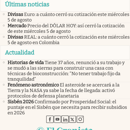
Últimas noticias
Divisas
Euro: a cuánto cerró su cotización este miércoles
5 de agosto
Mercado
Precio del DÓLAR HOY: así cerró la cotización
de este miércoles 5 de agosto
Divisas
REAL: a cuánto cerró la cotización este miércoles
5 de agosto en Colombia
Actualidad
Historias de vida
Tiene 37 años, renunció a su trabajo y
se mudó a las sierras para construir una casa con
técnicas de bioconstrucción: “No tener trabajo fijo da
tranquilidad”
Fenómeno astronómico
El asteroide se acercará a la
Tierra y la NASA ya sabe la fecha de llegada: activó
protocolos de defensa planetaria
Sisbén 2026
Confirmado por Prosperidad Social: el
puntaje en el Sisbén que necesita para recibir subsidios
en 2026
abre en nueva pestaña
abre en nueva pestaña
abre en nueva pestaña
abre en nueva pestaña
abre en nueva pestaña