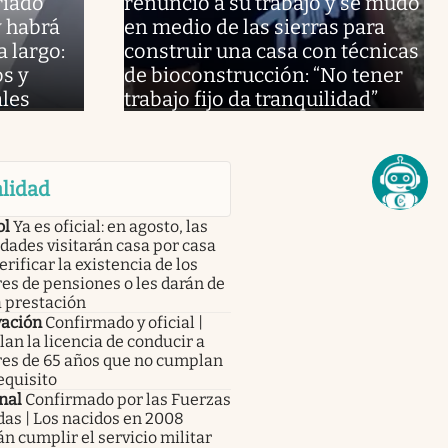
riado
renunció a su trabajo y se mudó
y habrá
en medio de las sierras para
 largo:
construir una casa con técnicas
os y
de bioconstrucción: “No tener
les
trabajo fijo da tranquilidad”
lidad
ol
Ya es oficial: en agosto, las
dades visitarán casa por casa
erificar la existencia de los
res de pensiones o les darán de
a prestación
ación
Confirmado y oficial |
an la licencia de conducir a
es de 65 años que no cumplan
equisito
nal
Confirmado por las Fuerzas
as | Los nacidos en 2008
n cumplir el servicio militar