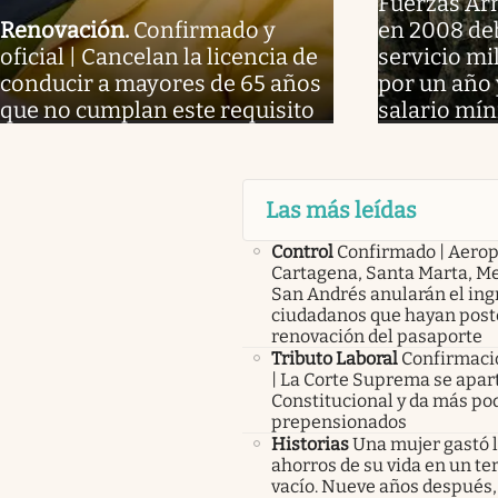
Fuerzas Ar
Renovación
.
Confirmado y
en 2008 de
oficial | Cancelan la licencia de
servicio mil
conducir a mayores de 65 años
por un año 
que no cumplan este requisito
salario mí
Las más leídas
Control
Confirmado | Aerop
Cartagena, Santa Marta, Me
San Andrés anularán el ing
ciudadanos que hayan post
renovación del pasaporte
Tributo Laboral
Confirmació
| La Corte Suprema se apart
Constitucional y da más pod
prepensionados
Historias
Una mujer gastó 
ahorros de su vida en un te
vacío. Nueve años después,