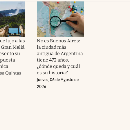
e lujo a las
No es Buenos Aires:
: Gran Meliá
la ciudad más
esentó su
antigua de Argentina
opuesta
tiene 472 años,
mica
¿dónde queda y cuál
es su historia?
sa Quintas
jueves, 06 de Agosto de
2026