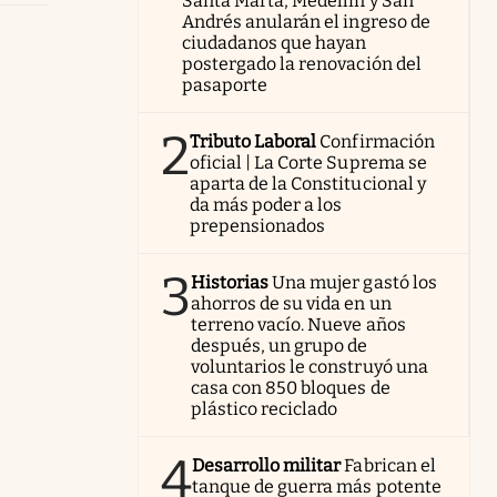
Santa Marta, Medellín y San
Andrés anularán el ingreso de
ciudadanos que hayan
postergado la renovación del
pasaporte
2
Tributo Laboral
Confirmación
oficial | La Corte Suprema se
aparta de la Constitucional y
da más poder a los
prepensionados
3
Historias
Una mujer gastó los
ahorros de su vida en un
terreno vacío. Nueve años
después, un grupo de
voluntarios le construyó una
casa con 850 bloques de
plástico reciclado
4
Desarrollo militar
Fabrican el
tanque de guerra más potente