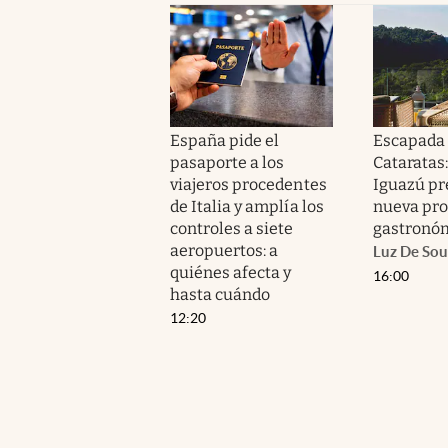
España pide el
Escapada d
pasaporte a los
Cataratas
viajeros procedentes
Iguazú pr
de Italia y amplía los
nueva pr
controles a siete
gastronó
aeropuertos: a
Luz De Sou
quiénes afecta y
16:00
hasta cuándo
12:20