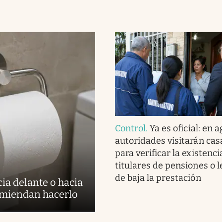
Control
.
Ya es oficial: en a
autoridades visitarán cas
para verificar la existenci
titulares de pensiones o 
de baja la prestación
cia delante o hacia
comiendan hacerlo