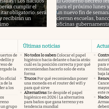
madas | Los nacidos
El Gobierno decretó fe
berán cumplir el
para el próximo lunes 
itar obligatorio: será
un nuevo fin de semana
y recibirán un
cierran escuelas, banc
nimo
oficinas gubernamenta
Últimas noticias
Actua
uertos de
No todos lo saben
Colocar el papel
Contr
dellín y
higiénico hacia delante o hacia atrás:
autori
reso de
cuál es la posición correcta y por qué
para v
ergado la
recomiendan hacerlo solo de esta
titula
forma
baja l
n oficial
Trucos
Por qué recomiendan poner
Renov
a de la
una moneda en el router del wifi y
Cancel
er a los
para qué sirve
mayor
este r
Alternativas
Se despide el papel
los
higiénico en 2026 | La alternativa
Nacio
rreno
para baños que gana terreno y es
Armad
 un grupo
tendencia mundial
deberá