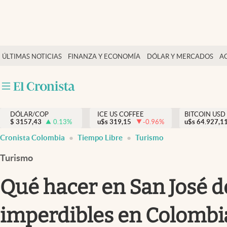
Finanzas y economía
ÚLTIMAS NOTICIAS
FINANZA Y ECONOMÍA
DÓLAR Y MERCADOS
A
Salud y nutrición
Vida espiritual
Actualidad
DÓLAR/COP
ICE US COFFEE
BITCOIN USD
Tiempo libre
$
3157,43
0.13
%
u$s
319,15
-0.96
%
u$s
64.927,1
Dólar y mercados
Cronista Colombia
Tiempo Libre
Turismo
Curiosidades
Turismo
Qué hacer en San José de
imperdibles en Colombi