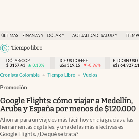
Finanzas y economía
ÚLTIMAS
FINANZA Y
DÓLAR Y
ACTUALIDAD
SALUD Y
TIEMP
Salud y nutrición
NOTICIAS
ECONOMÍA
MERCADOS
NUTRICIÓN
LIBRE
Argentina
Tiempo libre
Vida espiritual
España
Actualidad
DÓLAR/COP
ICE US COFFEE
BITCOIN USD
$
3157,43
0.13
%
u$s
319,15
-0.96
%
u$s
México
64.927,1
Tiempo libre
Cronista Colombia
Tiempo Libre
Vuelos
USA
Dólar y mercados
Colombia
Promoción
Uruguay
Curiosidades
Google Flights: cómo viajar a Medellín,
Aruba y España por menos de $120.000
Colombia
Ahorrar para un viaje es más fácil hoy en día gracias a las
herramientas digitales, y una de las más efectivas es
Google Flights. ¿De qué se trata?