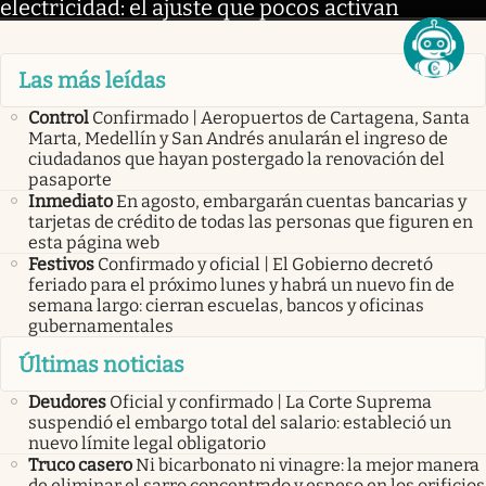
electricidad: el ajuste que pocos activan
Las más leídas
Control
Confirmado | Aeropuertos de Cartagena, Santa
Marta, Medellín y San Andrés anularán el ingreso de
ciudadanos que hayan postergado la renovación del
pasaporte
Inmediato
En agosto, embargarán cuentas bancarias y
tarjetas de crédito de todas las personas que figuren en
esta página web
Festivos
Confirmado y oficial | El Gobierno decretó
feriado para el próximo lunes y habrá un nuevo fin de
semana largo: cierran escuelas, bancos y oficinas
gubernamentales
Últimas noticias
Deudores
Oficial y confirmado | La Corte Suprema
suspendió el embargo total del salario: estableció un
nuevo límite legal obligatorio
Truco casero
Ni bicarbonato ni vinagre: la mejor manera
de eliminar el sarro concentrado y espeso en los orificios