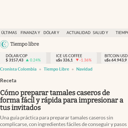
Finanzas y economía
ÚLTIMAS
FINANZA Y
DÓLAR Y
ACTUALIDAD
SALUD Y
TIEMP
Salud y nutrición
NOTICIAS
ECONOMÍA
MERCADOS
NUTRICIÓN
LIBRE
Argentina
Tiempo libre
Vida espiritual
España
Actualidad
DÓLAR/COP
ICE US COFFEE
BITCOIN USD
$
3157,43
0.24
%
u$s
326,1
-1.36
%
u$s
México
64.943,9
Tiempo libre
Cronista Colombia
Tiempo Libre
Navidad
USA
Dólar y mercados
Colombia
Receta
Uruguay
Curiosidades
Cómo preparar tamales caseros de
forma fácil y rápida para impresionar a
Colombia
tus invitados
Una guía práctica para preparar tamales caseros sin
complicarse, con ingredientes fáciles de conseguir y pasos