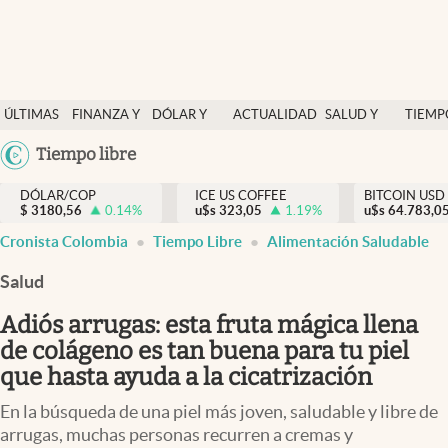
Finanzas y economía
ÚLTIMAS
FINANZA Y
DÓLAR Y
ACTUALIDAD
SALUD Y
TIEMP
Salud y nutrición
NOTICIAS
ECONOMÍA
MERCADOS
NUTRICIÓN
LIBRE
Argentina
Tiempo libre
Vida espiritual
España
Actualidad
DÓLAR/COP
ICE US COFFEE
BITCOIN USD
$
3180,56
0.14
%
u$s
323,05
1.19
%
u$s
México
64.783,0
Tiempo libre
Cronista Colombia
Tiempo Libre
Alimentación Saludable
USA
Dólar y mercados
Colombia
Salud
Uruguay
Curiosidades
Adiós arrugas: esta fruta mágica llena
de colágeno es tan buena para tu piel
Colombia
que hasta ayuda a la cicatrización
En la búsqueda de una piel más joven, saludable y libre de
arrugas, muchas personas recurren a cremas y