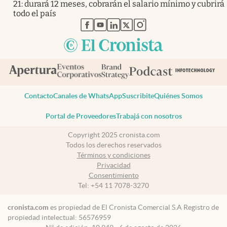
21: durará 12 meses, cobrarán el salario mínimo y cubrirá
todo el país
abre en nueva pestaña
abre en nueva pestaña
abre en nueva pestaña
abre en nueva pestaña
abre en nueva pestaña
Contacto
Canales de WhatsApp
Suscribite
Quiénes Somos
Portal de Proveedores
Trabajá con nosotros
Copyright 2025 cronista.com
Todos los derechos reservados
Términos y condiciones
Privacidad
Consentimiento
Tel:
+54 11 7078-3270
cronista.com
es propiedad de El Cronista Comercial S.A Registro de
propiedad intelectual: 56576959