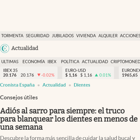
Últimas Noticias
TORMENTA
SEGURIDAD
JUBILADOS
VIVIENDA
ALQUILER
ACCIONE
Economía y finanzas
SOCIAL
Argentina
Actualidad
Política
España
Actualidad
ULTIMAS
ECONOMÍA
IBEX
POLÍTICA
ACTUALIDAD
CRIPTOMONE
México
NOTICIAS
Y
Y
IBEX 35
EURO-USD
EURONE
Criptomonedas
20.176
20.176
-0.02
%
$
1,16
$
1,16
0.01
%
USA
1965,65
FINANZAS
EURO
Cronista España
Actualidad
Dientes
Colombia
España
Uruguay
Consejos útiles
Adiós al sarro para siempre: el truco
para blanquear los dientes en menos de
una semana
Descubre la forma más sencilla de cuidar la salud bucal y