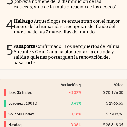
pobreza no viene de la disminución de las
riquezas, sino de la multiplicación de los deseos”
4
Hallazgo
Arqueólogos se encuentran con el mayor
tesoro de la humanidad: recuperan del fondo del
mar una de las 7 maravillas del mundo
5
Pasaporte
Confirmado | Los aeropuertos de Palma,
Alicante y Gran Canaria bloquearán la entrada y
salida a quienes posterguen la renovación del
pasaporte
Variación
Valor
-0,02
%
$
20.176,00
Ibex 35 Index
0,41
%
$
1965,65
Euronext 100 ID
-0,18
%
$
7709,96
S&P 500 Index
-0,06
%
$
26.348,35
Nasdaq