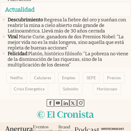
Actualidad
Descubrimiento
Regresa la fiebre del oro y sueñan con
reabrir la mina a cielo abierto más grande de
Latinoamérica. Llevá más de 30 años cerrada
Viral
Marie Curie, ganadora de dos Premios Nobel: “La
mejor vida no es la más longeva, sino aquella que está
repleta de buenas acciones”
Felicidad
Platón, histórico filósofo: “La pobreza no viene
de la disminución de las riquezas, sino de la
multiplicación de los deseos”
Netflix
Celulares
Empleo
SEPE
Precios
Crisis Energetica
Subsidio
Horóscopo
abre en nueva pestaña
abre en nueva pestaña
abre en nueva pestaña
abre en nueva pestaña
abre en nueva pestaña