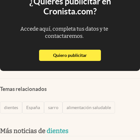
¿Quieres publicitar en
Cronista.com?
Accede aquí, completa tus datos y te
contactaremos.
abre en nueva pestaña
Quiero publicitar
Temas relacionados
dientes
España
sarro
alimentación saludable
Más noticias de
dientes