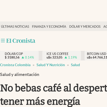
Finanzas y economía
ÚLTIMAS NOTICIAS
FINANZA Y ECONOMÍA
DÓLAR Y MERCADOS
A
Salud y nutrición
Vida espiritual
Actualidad
DÓLAR/COP
ICE US COFFEE
BITCOIN USD
Tiempo libre
$
3180,56
0.14
%
u$s
323,05
1.19
%
u$s
64.766,1
Dólar y mercados
Cronista Colombia
Salud Y Nutrición
Salud
Curiosidades
Salud y alimentación
No bebas café al desperta
tener más energía