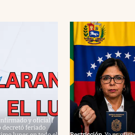
nfirmado y oficial |
 decretó feriado
ximo lunes en todo el
Restricción
.
Ya es oficia