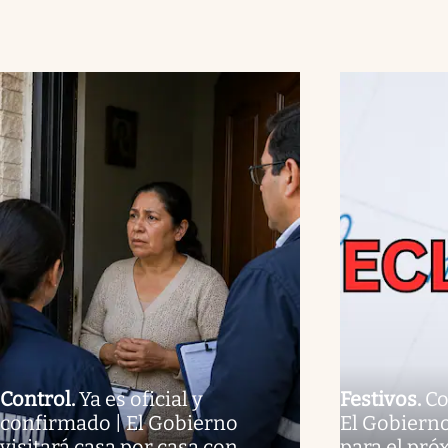
Control
.
Ya es oficial y
Festivos
.
Co
confirmado | El Gobierno
El Gobierno
visitará casa por casa con
para el pró