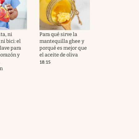
ta, ni
Para qué sirve la
i bici: el
mantequilla ghee y
clave para
porqué es mejor que
corazón y
el aceite de oliva
a
18:15
ón