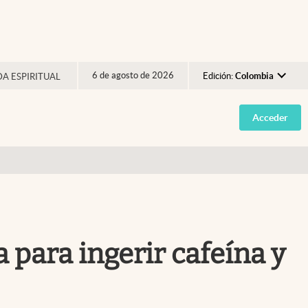
6 de agosto de 2026
Edición:
Colombia
DA ESPIRITUAL
Argentina
Acceder
España
México
USA
Colombia
Uruguay
a para ingerir cafeína y