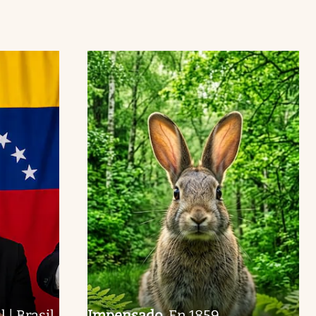
l | Brasil,
Impensado
.
En 1859,