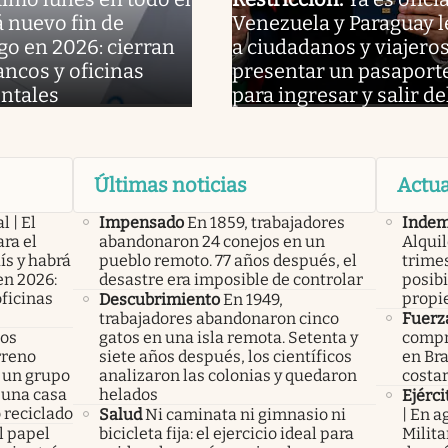
á nuevo fin de
Venezuela y Paraguay l
o en 2026: cierran
a ciudadanos y viajero
ancos y oficinas
presentar un pasaport
ntales
para ingresar y salir de
Últimas noticias
Actua
l | El
Impensado
En 1859, trabajadores
Indem
ra el
abandonaron 24 conejos en un
Alqui
ís y habrá
pueblo remoto. 77 años después, el
trimes
en 2026:
desastre era imposible de controlar
posibi
oficinas
propi
Descubrimiento
En 1949,
trabajadores abandonaron cinco
Fuerz
los
gatos en una isla remota. Setenta y
compr
rreno
siete años después, los científicos
en Bra
 un grupo
analizaron las colonias y quedaron
costa
 una casa
helados
Ejérci
 reciclado
Salud
Ni caminata ni gimnasio ni
| En a
l papel
bicicleta fija: el ejercicio ideal para
Milita