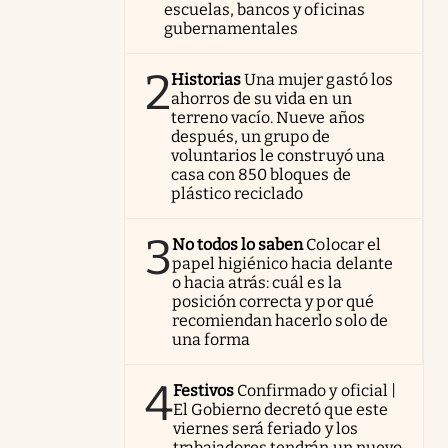
escuelas, bancos y oficinas
gubernamentales
2
Historias
Una mujer gastó los
ahorros de su vida en un
terreno vacío. Nueve años
después, un grupo de
voluntarios le construyó una
casa con 850 bloques de
plástico reciclado
3
No todos lo saben
Colocar el
papel higiénico hacia delante
o hacia atrás: cuál es la
posición correcta y por qué
recomiendan hacerlo solo de
una forma
4
Festivos
Confirmado y oficial |
El Gobierno decretó que este
viernes será feriado y los
trabajadores tendrán un nuevo