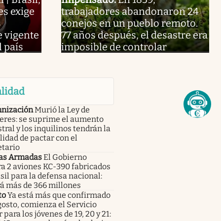
es exige
trabajadores abandonaron 24
s
conejos en un pueblo remoto.
e vigente
77 años después, el desastre era
l país
imposible de controlar
lidad
nización
Murió la Ley de
leres: se suprime el aumento
tral y los inquilinos tendrán la
lidad de pactar con el
etario
as Armadas
El Gobierno
a 2 aviones KC-390 fabricados
sil para la defensa nacional:
rá más de 366 millones
to
Ya está más que confirmado
gosto, comienza el Servicio
r para los jóvenes de 19, 20 y 21: