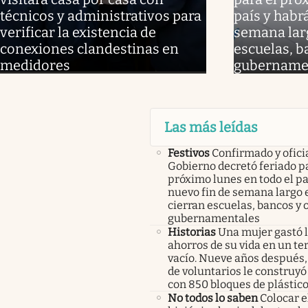
técnicos y administrativos para
país y habr
verificar la existencia de
semana larg
conexiones clandestinas en
escuelas, b
medidores
gubername
Las más leídas
Festivos
Confirmado y oficia
Gobierno decretó feriado pa
próximo lunes en todo el pa
nuevo fin de semana largo 
cierran escuelas, bancos y 
gubernamentales
Historias
Una mujer gastó 
ahorros de su vida en un te
vacío. Nueve años después,
de voluntarios le construyó
con 850 bloques de plástico
No todos lo saben
Colocar e