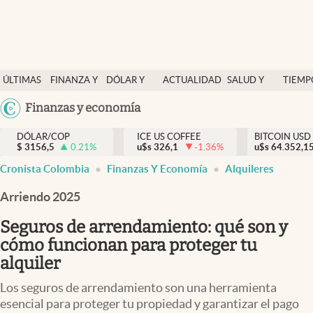
Finanzas y economía
ÚLTIMAS
FINANZA Y
DÓLAR Y
ACTUALIDAD
SALUD Y
TIEMP
Salud y nutrición
NOTICIAS
ECONOMÍA
MERCADOS
NUTRICIÓN
LIBRE
Argentina
Finanzas y economía
Vida espiritual
España
Actualidad
DÓLAR/COP
ICE US COFFEE
BITCOIN USD
$
3156,5
0.21
%
u$s
326,1
-1.36
%
u$s
México
64.352,1
Tiempo libre
Cronista Colombia
Finanzas Y Economía
Alquileres
USA
Dólar y mercados
Colombia
Arriendo 2025
Uruguay
Curiosidades
Seguros de arrendamiento: qué son y
cómo funcionan para proteger tu
Colombia
alquiler
Los seguros de arrendamiento son una herramienta
esencial para proteger tu propiedad y garantizar el pago