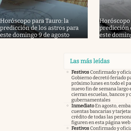
Horóscopo para Tauro: la
Horóscopo p
predicción de los astros para
predicción 
este domingo 9 de agosto
este domin
Las más leídas
Festivos
Confirmado y oficia
Gobierno decretó feriado pa
próximo lunes en todo el pa
nuevo fin de semana largo 
cierran escuelas, bancos y 
gubernamentales
Inmediato
En agosto, emba
cuentas bancarias y tarjeta
crédito de todas las person
figuren en esta página web
Festivos
Confirmado y oficia