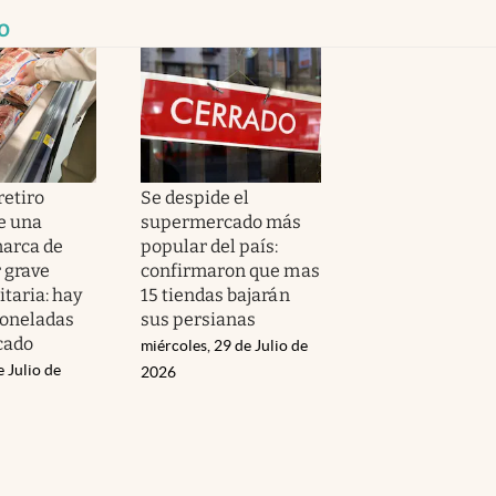
o
retiro
Se despide el
e una
supermercado más
arca de
popular del país:
 grave
confirmaron que mas
itaria: hay
15 tiendas bajarán
toneladas
sus persianas
cado
miércoles, 29 de Julio de
e Julio de
2026