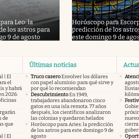
ara Leo: la
Horóscopo para Escorpi
de los astros para
predicción de los astro
go 9 de agosto
este domingo 9 de ago
Últimas noticias
Actua
l | El
Truco casero
Envolver los dólares
Atenc
ra el
con papel aluminio: para qué sirve y
agosto
ís y habrá
por qué lo recomiendan
lluvia
en 2026:
kilóm
Descubrimiento
En 1949,
oficinas
trabajadores abandonaron cinco
Festiv
gatos en una isla remota. 77 años
Gobier
rgarán
después, los científicos analizaron
próxim
s de
las colonias y quedaron helados
nuevo 
as que
cierra
Horóscopo para Aries: la predicción
guber
de los astros para este domingo 9 de
l | El
agosto
Oport