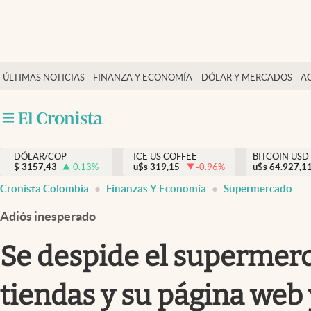
Finanzas y economía
ÚLTIMAS NOTICIAS
FINANZA Y ECONOMÍA
DÓLAR Y MERCADOS
A
Salud y nutrición
Vida espiritual
Actualidad
DÓLAR/COP
ICE US COFFEE
BITCOIN USD
Tiempo libre
$
3157,43
0.13
%
u$s
319,15
-0.96
%
u$s
64.927,1
Dólar y mercados
Cronista Colombia
Finanzas Y Economía
Supermercado
Curiosidades
Adiós inesperado
Se despide el supermerc
tiendas y su página web