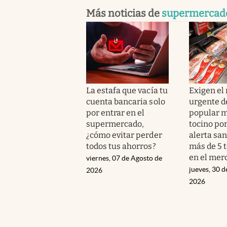
Más noticias de
supermercad
La estafa que vacía tu
Exigen el 
cuenta bancaria solo
urgente d
por entrar en el
popular m
supermercado,
tocino por
¿cómo evitar perder
alerta san
todos tus ahorros?
más de 5 
en el mer
viernes, 07 de Agosto de
jueves, 30 d
2026
2026