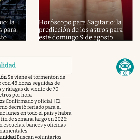
o: la
Horóscopo para Sagitario: la
s para
predicción de los astros para
sto
este domingo 9 de agosto
lidad
ión
Se viene el tormentón de
 con 48 horas seguidas de
s y ráfagas de viento de 70
etros por hora
os
Confirmado y oficial | El
no decretó feriado para el
o lunes en todo el país y habrá
fin de semana largo en 2026:
n escuelas, bancos y oficinas
namentales
unidad
Buscan voluntarios