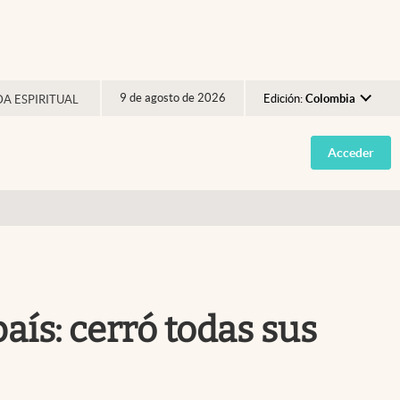
9 de agosto de 2026
Edición:
Colombia
DA ESPIRITUAL
Argentina
Acceder
España
México
USA
Colombia
Uruguay
ís: cerró todas sus