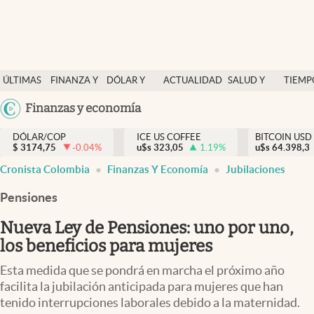
Finanzas y economía
ÚLTIMAS
FINANZA Y
DÓLAR Y
ACTUALIDAD
SALUD Y
TIEMP
Salud y nutrición
NOTICIAS
ECONOMÍA
MERCADOS
NUTRICIÓN
LIBRE
Argentina
Finanzas y economía
Vida espiritual
España
Actualidad
DÓLAR/COP
ICE US COFFEE
BITCOIN USD
$
3174,75
-0.04
%
u$s
323,05
1.19
%
u$s
México
64.398,3
Tiempo libre
Cronista Colombia
Finanzas Y Economía
Jubilaciones
USA
Dólar y mercados
Colombia
Pensiones
Uruguay
Curiosidades
Nueva Ley de Pensiones: uno por uno,
los beneficios para mujeres
Colombia
Esta medida que se pondrá en marcha el próximo año
facilita la jubilación anticipada para mujeres que han
tenido interrupciones laborales debido a la maternidad.