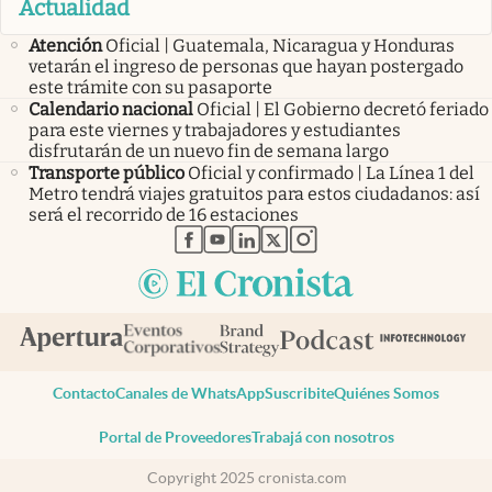
Actualidad
Atención
Oficial | Guatemala, Nicaragua y Honduras
vetarán el ingreso de personas que hayan postergado
este trámite con su pasaporte
Calendario nacional
Oficial | El Gobierno decretó feriado
para este viernes y trabajadores y estudiantes
disfrutarán de un nuevo fin de semana largo
Transporte público
Oficial y confirmado | La Línea 1 del
Metro tendrá viajes gratuitos para estos ciudadanos: así
será el recorrido de 16 estaciones
abre en nueva pestaña
abre en nueva pestaña
abre en nueva pestaña
abre en nueva pestaña
abre en nueva pestaña
Contacto
Canales de WhatsApp
Suscribite
Quiénes Somos
Portal de Proveedores
Trabajá con nosotros
Copyright 2025 cronista.com