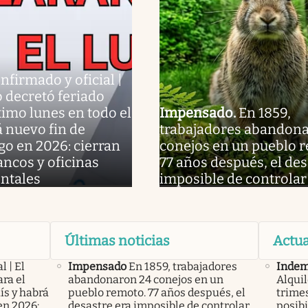
nfirmado y oficial |
 decretó feriado
ximo lunes en todo el
Impensado
.
En 1859,
á nuevo fin de
trabajadores abandon
o en 2026: cierran
conejos en un pueblo 
ancos y oficinas
77 años después, el des
ntales
imposible de controlar
Últimas noticias
Actua
l | El
Impensado
En 1859, trabajadores
Indem
ra el
abandonaron 24 conejos en un
Alqui
ís y habrá
pueblo remoto. 77 años después, el
trimes
en 2026:
desastre era imposible de controlar
posibi