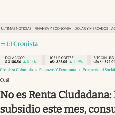
Finanzas y economía
ÚLTIMAS NOTICIAS
FINANZA Y ECONOMÍA
DÓLAR Y MERCADOS
A
Salud y nutrición
Vida espiritual
Actualidad
DÓLAR/COP
ICE US COFFEE
BITCOIN USD
Tiempo libre
$
3180,56
0.14
%
u$s
323,05
1.19
%
u$s
64.591,0
Dólar y mercados
Cronista Colombia
Finanzas Y Economía
Prosperidad Social
Curiosidades
Cuál
No es Renta Ciudadana: 
subsidio este mes, consu