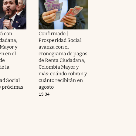
á con
Confirmado |
dadana,
Prosperidad Social
Mayor y
avanza con el
en en el
cronograma de pagos
de
de Renta Ciudadana,
de la
Colombia Mayor y
más: cuándo cobran y
ad Social
cuánto recibirán en
as próximas
agosto
13:34