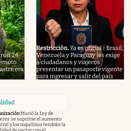
Restricción
.
Ya es oficial | Brasil,
aron 24
Venezuela y Paraguay les exige
remoto.
a ciudadanos y viajeros
astre era
presentar un pasaporte vigente
para ingresar y salir del país
lidad
nización
Murió la Ley de
leres: se suprime el aumento
tral y los inquilinos tendrán la
lidad de pactar con el