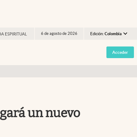
6 de agosto de 2026
Edición:
Colombia
DA ESPIRITUAL
Argentina
Acceder
España
México
USA
Colombia
Uruguay
egará un nuevo