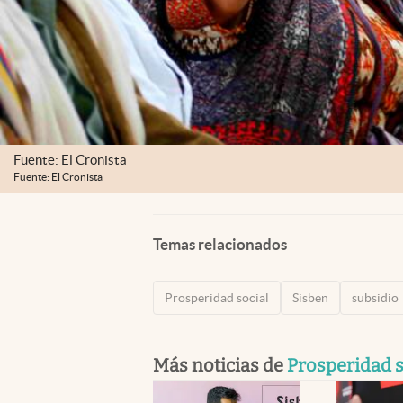
Fuente: El Cronista
Fuente: El Cronista
Temas relacionados
Prosperidad social
Sisben
subsidio
Más noticias de
Prosperidad s