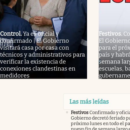
Control
.
Ya es oficial y
Festivos
.
Co
confirmado | El Gobierno
El Gobierno
visitará casa por casa con
para el pró
técnicos y administrativos para
país y habr
verificar la existencia de
semana larg
conexiones clandestinas en
escuelas, b
medidores
gubername
Las más leídas
Festivos
Confirmado y oficia
Gobierno decretó feriado pa
próximo lunes en todo el pa
nuevo fin de semana largo 