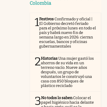
Colombia
1
Festivos
Confirmado y oficial |
El Gobierno decretó feriado
para el próximo lunes en todo el
país y habrá nuevo fin de
semana largo en 2026: cierran
escuelas, bancos y oficinas
gubernamentales
2
Historias
Una mujer gastó los
ahorros de su vida en un
terreno vacío. Nueve años
después, un grupo de
voluntarios le construyó una
casa con 850 bloques de
plástico reciclado
3
No todos lo saben
Colocar el
papel higiénico hacia delante
o hacia atrás: cuál es la