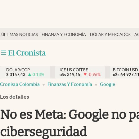
Finanzas y economía
ÚLTIMAS NOTICIAS
FINANZA Y ECONOMÍA
DÓLAR Y MERCADOS
A
Salud y nutrición
Vida espiritual
Actualidad
DÓLAR/COP
ICE US COFFEE
BITCOIN USD
Tiempo libre
$
3157,43
0.13
%
u$s
319,15
-0.96
%
u$s
64.927,1
Dólar y mercados
Cronista Colombia
Finanzas Y Economía
Google
Curiosidades
Los detalles
No es Meta: Google no pa
ciberseguridad