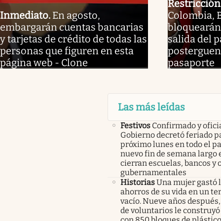
Restricción
Inmediato
.
En agosto,
Colombia, B
embargarán cuentas bancarias
bloquearán 
y tarjetas de crédito de todas las
salida del 
personas que figuren en esta
posterguen 
página web - Clone
pasaporte
Las más leídas
Festivos
Confirmado y oficia
Gobierno decretó feriado pa
próximo lunes en todo el pa
nuevo fin de semana largo 
cierran escuelas, bancos y 
gubernamentales
Historias
Una mujer gastó 
ahorros de su vida en un te
vacío. Nueve años después,
de voluntarios le construyó
con 850 bloques de plástico