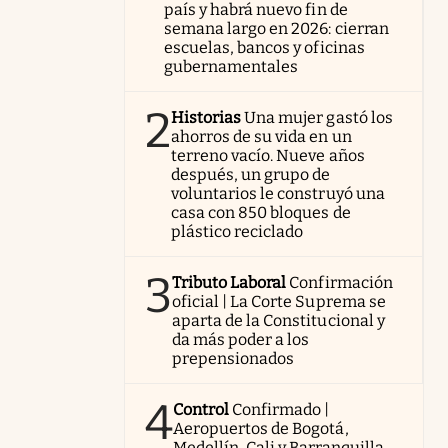
país y habrá nuevo fin de
semana largo en 2026: cierran
escuelas, bancos y oficinas
gubernamentales
2
Historias
Una mujer gastó los
ahorros de su vida en un
terreno vacío. Nueve años
después, un grupo de
voluntarios le construyó una
casa con 850 bloques de
plástico reciclado
3
Tributo Laboral
Confirmación
oficial | La Corte Suprema se
aparta de la Constitucional y
da más poder a los
prepensionados
4
Control
Confirmado |
Aeropuertos de Bogotá,
Medellín, Cali y Barranquilla