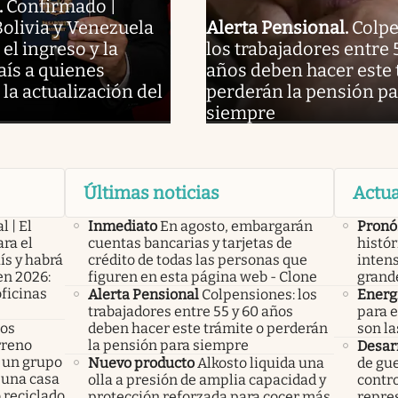
.
Confirmado |
olivia y Venezuela
Alerta Pensional
.
Colpe
el ingreso y la
los trabajadores entre 
país a quienes
años deben hacer este 
la actualización del
perderán la pensión pa
siempre
Últimas noticias
Actua
l | El
Inmediato
En agosto, embargarán
Pronó
ra el
cuentas bancarias y tarjetas de
histór
ís y habrá
crédito de todas las personas que
intens
en 2026:
figuren en esta página web - Clone
grand
oficinas
Alerta Pensional
Colpensiones: los
Energ
trabajadores entre 55 y 60 años
para e
los
deben hacer este trámite o perderán
son la
rreno
la pensión para siempre
Desarr
 un grupo
Nuevo producto
Alkosto liquida una
de gu
 una casa
olla a presión de amplia capacidad y
contro
 reciclado
protección reforzada para cocer más
repres