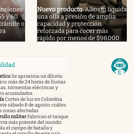
nsiones:
Nuevo producto
.
Alkosto liquida
55 y 60
una olla a presión de amplia
trámite o
capacidad y protección
ra
reforzada para cocer más
rápido por menos de $98.000
lidad
stico
Se aproxima un diluvio
ico: más de 24 horas de lluvias
as, tormentas eléctricas y
es acumulados
ía
Cortes de luz en Colombia
ste sábado 8 de agosto: cuáles
s zonas afectadas
ollo militar
Fabrican el tanque
erra más potente del mundo:
la el campo de batalla y
enta el orgullo de este país