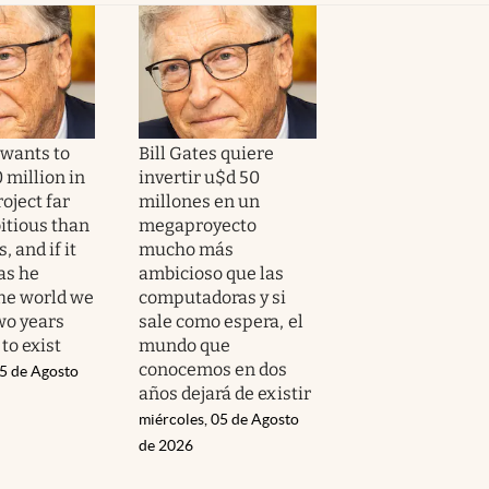
 wants to
Bill Gates quiere
 million in
invertir u$d 50
oject far
millones en un
tious than
megaproyecto
 and if it
mucho más
as he
ambicioso que las
the world we
computadoras y si
wo years
sale como espera, el
 to exist
mundo que
conocemos en dos
05 de Agosto
años dejará de existir
miércoles, 05 de Agosto
de 2026