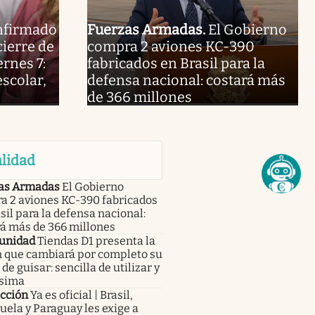
nfirmado
Fuerzas Armadas
.
El Gobierno
cierre de
compra 2 aviones KC-390
ernes 7:
fabricados en Brasil para la
escolar,
defensa nacional: costará más
de 366 millones
lidad
as Armadas
El Gobierno
a 2 aviones KC-390 fabricados
sil para la defensa nacional:
rá más de 366 millones
unidad
Tiendas D1 presenta la
n que cambiará por completo su
de guisar: sencilla de utilizar y
ísima
icción
Ya es oficial | Brasil,
ela y Paraguay les exige a