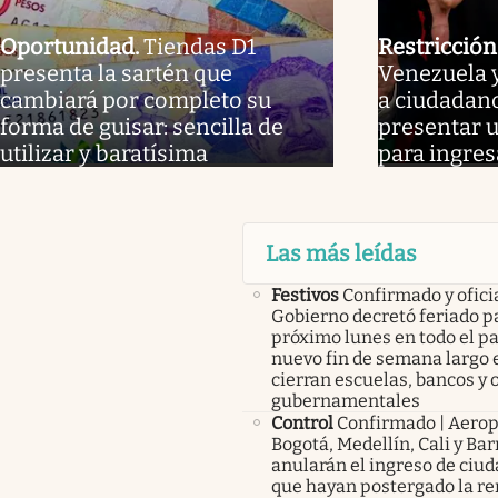
Oportunidad
.
Tiendas D1
Restricción
presenta la sartén que
Venezuela y
cambiará por completo su
a ciudadano
forma de guisar: sencilla de
presentar 
utilizar y baratísima
para ingresa
Las más leídas
Festivos
Confirmado y oficia
Gobierno decretó feriado pa
próximo lunes en todo el pa
nuevo fin de semana largo 
cierran escuelas, bancos y 
gubernamentales
Control
Confirmado | Aerop
Bogotá, Medellín, Cali y Bar
anularán el ingreso de ciu
que hayan postergado la r