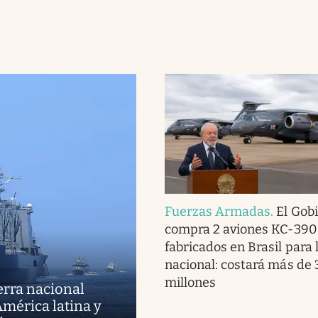
Fuerzas Armadas
.
El Gob
compra 2 aviones KC-390
fabricados en Brasil para 
nacional: costará más de
millones
erra nacional
mérica latina y