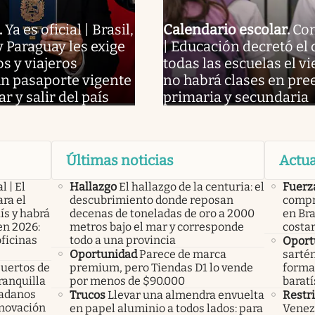
.
Ya es oficial | Brasil,
Calendario escolar
.
Co
 Paraguay les exige
| Educación decretó el 
s y viajeros
todas las escuelas el vi
un pasaporte vigente
no habrá clases en pre
r y salir del país
primaria y secundaria
Últimas noticias
Actua
l | El
Hallazgo
El hallazgo de la centuria: el
Fuerz
ra el
descubrimiento donde reposan
compr
ís y habrá
decenas de toneladas de oro a 2000
en Bra
en 2026:
metros bajo el mar y corresponde
costa
oficinas
todo a una provincia
Oport
Oportunidad
Parece de marca
sarté
uertos de
premium, pero Tiendas D1 lo vende
forma 
ranquilla
por menos de $90.000
barat
dadanos
Trucos
Llevar una almendra envuelta
Restr
enovación
en papel aluminio a todos lados: para
Venezu