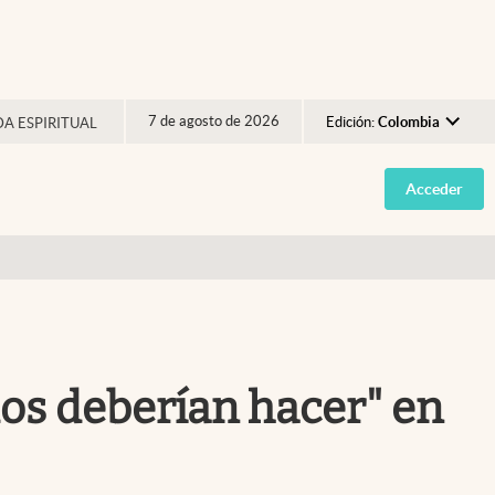
7 de agosto de 2026
Edición:
Colombia
DA ESPIRITUAL
Argentina
Acceder
España
México
USA
Colombia
Uruguay
odos deberían hacer" en