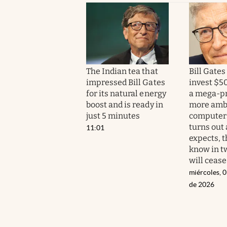
The Indian tea that
Bill Gates
impressed Bill Gates
invest $50
for its natural energy
a mega-pr
boost and is ready in
more ambi
just 5 minutes
computers,
turns out 
11:01
expects, 
know in t
will cease
miércoles, 
de 2026