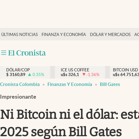
Finanzas y economía
ÚLTIMAS NOTICIAS
FINANZA Y ECONOMÍA
DÓLAR Y MERCADOS
A
Salud y nutrición
Vida espiritual
Actualidad
DÓLAR/COP
ICE US COFFEE
BITCOIN USD
Tiempo libre
$
3160,89
0.35
%
u$s
326,1
-1.36
%
u$s
64.751,6
Dólar y mercados
Cronista Colombia
Finanzas Y Economía
Bill Gates
Curiosidades
Impresionante
Ni Bitcoin ni el dólar: e
2025 según Bill Gates