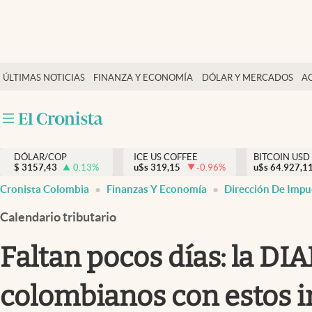
Finanzas y economía
ÚLTIMAS NOTICIAS
FINANZA Y ECONOMÍA
DÓLAR Y MERCADOS
A
Salud y nutrición
Vida espiritual
Actualidad
DÓLAR/COP
ICE US COFFEE
BITCOIN USD
Tiempo libre
$
3157,43
0.13
%
u$s
319,15
-0.96
%
u$s
64.927,1
Dólar y mercados
Cronista Colombia
Finanzas Y Economía
Dirección De Impu
Curiosidades
Calendario tributario
Faltan pocos días: la DI
colombianos con estos i