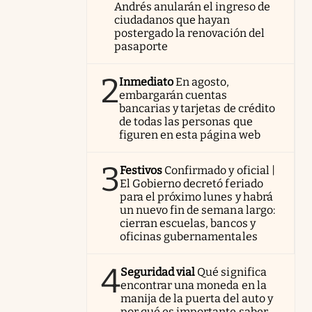
Andrés anularán el ingreso de
ciudadanos que hayan
postergado la renovación del
pasaporte
2
Inmediato
En agosto,
embargarán cuentas
bancarias y tarjetas de crédito
de todas las personas que
figuren en esta página web
3
Festivos
Confirmado y oficial |
El Gobierno decretó feriado
para el próximo lunes y habrá
un nuevo fin de semana largo:
cierran escuelas, bancos y
oficinas gubernamentales
4
Seguridad vial
Qué significa
encontrar una moneda en la
manija de la puerta del auto y
por qué es importante saber