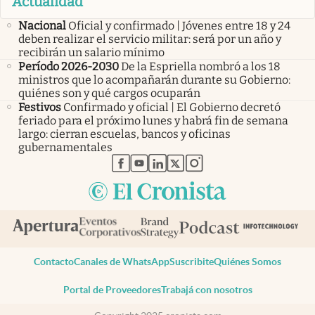
Actualidad
Nacional
Oficial y confirmado | Jóvenes entre 18 y 24
deben realizar el servicio militar: será por un año y
recibirán un salario mínimo
Período 2026-2030
De la Espriella nombró a los 18
ministros que lo acompañarán durante su Gobierno:
quiénes son y qué cargos ocuparán
Festivos
Confirmado y oficial | El Gobierno decretó
feriado para el próximo lunes y habrá fin de semana
largo: cierran escuelas, bancos y oficinas
gubernamentales
abre en nueva pestaña
abre en nueva pestaña
abre en nueva pestaña
abre en nueva pestaña
abre en nueva pestaña
Contacto
Canales de WhatsApp
Suscribite
Quiénes Somos
Portal de Proveedores
Trabajá con nosotros