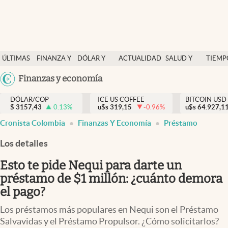
Finanzas y economía
ÚLTIMAS
FINANZA Y
DÓLAR Y
ACTUALIDAD
SALUD Y
TIEMP
Salud y nutrición
NOTICIAS
ECONOMÍA
MERCADOS
NUTRICIÓN
LIBRE
Argentina
Finanzas y economía
Vida espiritual
España
Actualidad
DÓLAR/COP
ICE US COFFEE
BITCOIN USD
$
3157,43
0.13
%
u$s
319,15
-0.96
%
u$s
México
64.927,1
Tiempo libre
Cronista Colombia
Finanzas Y Economía
Préstamo
USA
Dólar y mercados
Colombia
Los detalles
Uruguay
Curiosidades
Esto te pide Nequi para darte un
préstamo de $1 millón: ¿cuánto demora
Colombia
el pago?
Los préstamos más populares en Nequi son el Préstamo
Salvavidas y el Préstamo Propulsor. ¿Cómo solicitarlos?